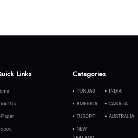
uick Links
Catagories
ome
PUNJAB
INDIA
bout Us
AMERICA
CANADA
-Paper
EUROPE
AUSTRALIA
ideos
NEW
ZEALAND