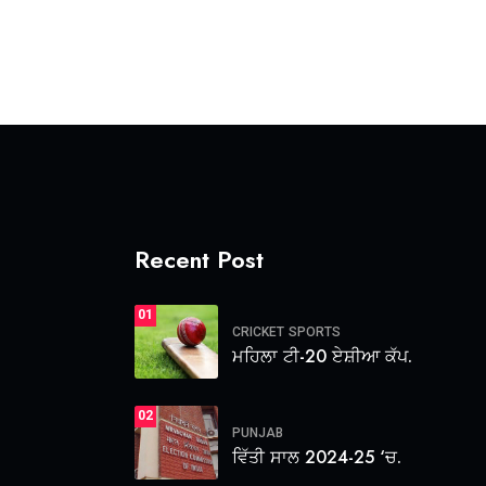
Recent Post
01
CRICKET
SPORTS
ਮਹਿਲਾ ਟੀ-20 ਏਸ਼ੀਆ ਕੱਪ.
02
PUNJAB
ਵਿੱਤੀ ਸਾਲ 2024-25 ‘ਚ.