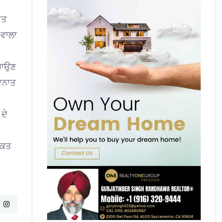
ਇਤ
 ਵਾਲਾ
ਡਰਾਉਣ
ਾਇਨਾਤ
ਦੇ
ਾਕਤ