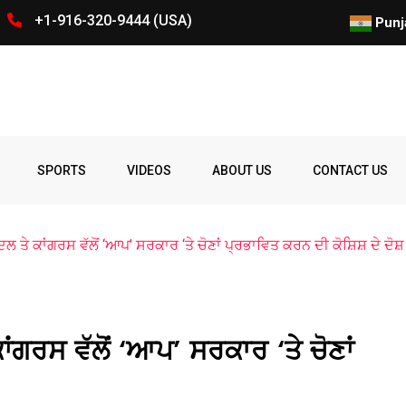
+1-916-320-9444 (USA)
ਕੈਲੀਫੋਰਨੀਆ ‘ਚ ਪੰਜਾਬ ਨੌਜਵਾਨ ਦ
Punj
Spelling
Firing
Ohio
Parade
Party
Police
prize
Student
SPORTS
VIDEOS
ABOUT US
CONTACT US
Bee
ਦਲ ਤੇ ਕਾਂਗਰਸ ਵੱਲੋਂ ‘ਆਪ’ ਸਰਕਾਰ ‘ਤੇ ਚੋਣਾਂ ਪ੍ਰਭਾਵਿਤ ਕਰਨ ਦੀ ਕੋਸ਼ਿਸ਼ ਦੇ ਦੋਸ਼
ਾਂਗਰਸ ਵੱਲੋਂ ‘ਆਪ’ ਸਰਕਾਰ ‘ਤੇ ਚੋਣਾਂ