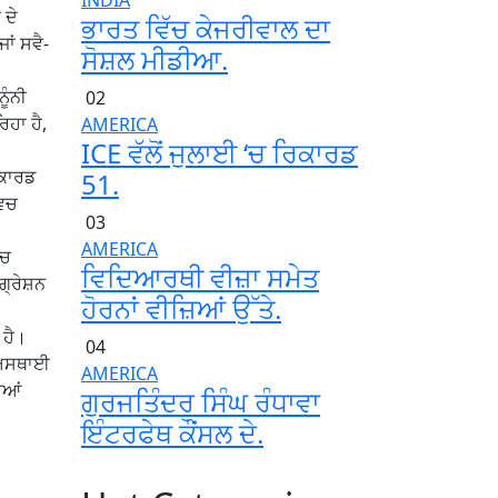
INDIA
 ਦੇ
ਭਾਰਤ ਵਿੱਚ ਕੇਜਰੀਵਾਲ ਦਾ
ਾਂ ਸਵੈ-
ਸੋਸ਼ਲ ਮੀਡੀਆ.
ੂੰਨੀ
02
ਹਾ ਹੈ,
AMERICA
ICE ਵੱਲੋਂ ਜੁਲਾਈ ‘ਚ ਰਿਕਾਰਡ
ਿਕਾਰਡ
51.
ਵਿਚ
03
AMERICA
ਿਚ
ਵਿਦਿਆਰਥੀ ਵੀਜ਼ਾ ਸਮੇਤ
ਗ੍ਰੇਸ਼ਨ
ਹੋਰਨਾਂ ਵੀਜ਼ਿਆਂ ਉੱਤੇ.
 ਹੈ।
04
ਕ ਅਸਥਾਈ
AMERICA
ਿਆਂ
ਗੁਰਜਤਿੰਦਰ ਸਿੰਘ ਰੰਧਾਵਾ
ਇੰਟਰਫੇਥ ਕੌਂਸਲ ਦੇ.