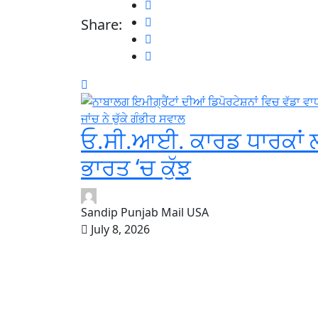
Share:
ਓ.ਸੀ.ਆਈ. ਕਾਰਡ ਧਾਰਕਾਂ
ਭਾਰਤ ‘ਚ ਕੁੱਝ
Sandip Punjab Mail USA
July 8, 2026