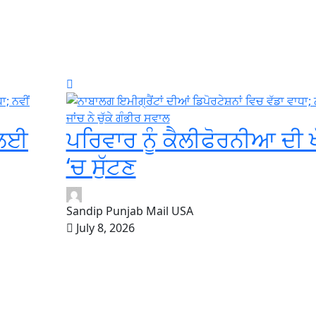
 ਲਈ
ਪਰਿਵਾਰ ਨੂੰ ਕੈਲੀਫੋਰਨੀਆ ਦੀ 
‘ਚ ਸੁੱਟਣ
Sandip Punjab Mail USA
July 8, 2026