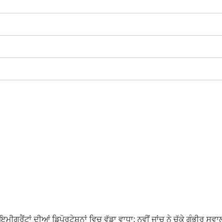
ੀਗ੍ਰੈਂਟਾਂ ਦੀਆਂ ਡਿਪੋਰਟੇਸ਼ਨਾਂ ਵਿਚ ਵੱਡਾ ਵਾਧਾ; ਨਵੀਂ ਜਾਂਚ ਨੇ ਚੁੱਕੇ ਗੰਭੀਰ ਸਵਾ