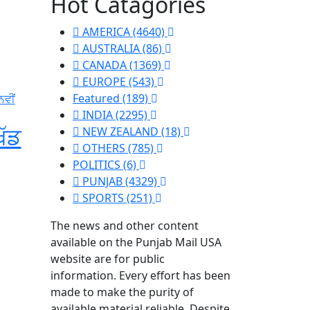
Hot Catagories
AMERICA
(4640)
AUSTRALIA
(86)
CANADA
(1369)
EUROPE
(543)
Featured
(189)
INDIA
(2295)
ਖੱਡ
NEW ZEALAND
(18)
OTHERS
(785)
POLITICS
(6)
PUNJAB
(4329)
SPORTS
(251)
The news and other content
available on the Punjab Mail USA
website are for public
information. Every effort has been
made to make the purity of
available material reliable. Despite