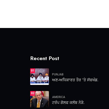
Recent Post
01
PUNJAB
ਅਣ-ਅਧਿਕਾਰਤ ਤੌਰ ‘ਤੇ ਸੱਚਖੰਡ.
02
AMERICA
ਟਰੰਪ ਗੋਲਫ ਕਲੱਬ ਨੇੜੇ.