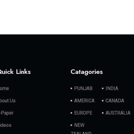
uick Links
Catagories
ome
PUNJAB
INDIA
bout Us
AMERICA
CANADA
-Paper
EUROPE
AUSTRALIA
ideos
NEW
ZEALAND