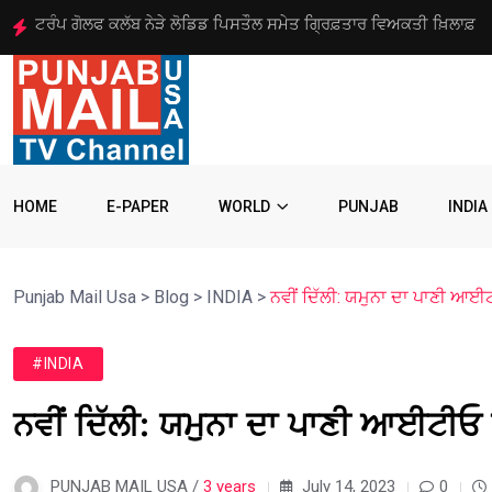
ਅਮਰੀਕਾ ਵੱਲੋਂ ਨਸ਼ਾ ਤਸਕਰੀ ਗਿਰੋਹ ਦੇ 8 ਆਗੂਆਂ ‘ਤੇ 10
HOME
E-PAPER
WORLD
PUNJAB
INDIA
Punjab Mail Usa
>
Blog
>
INDIA
>
ਨਵੀਂ ਦਿੱਲੀ: ਯਮੁਨਾ ਦਾ ਪਾਣੀ ਆਈ
#INDIA
ਨਵੀਂ ਦਿੱਲੀ: ਯਮੁਨਾ ਦਾ ਪਾਣੀ ਆਈਟੀਓ
PUNJAB MAIL USA /
3 years
July 14, 2023
0