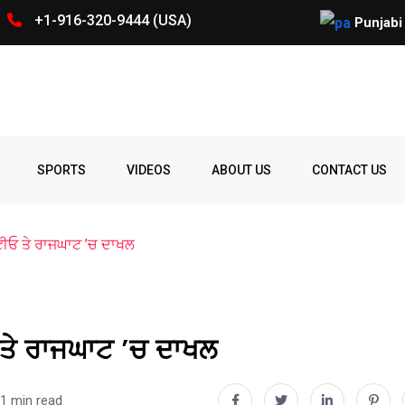
+1-916-320-9444 (USA)
ਕੋਵਿਡ-19 ਬਾਰੇ ਰਾਬਰਟ ਐੱਫ. ਕੈਨੇ
Punjabi
Spelling
Firing
Ohio
Parade
Party
Police
prize
Student
SPORTS
VIDEOS
ABOUT US
CONTACT US
Bee
ਟੀਓ ਤੇ ਰਾਜਘਾਟ ’ਚ ਦਾਖਲ
 ਤੇ ਰਾਜਘਾਟ ’ਚ ਦਾਖਲ
1 min read