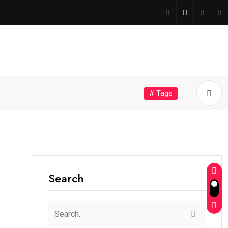
# Tags
Search