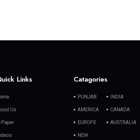
uick Links
Catagories
ome
PUNJAB
INDIA
bout Us
AMERICA
CANADA
-Paper
EUROPE
AUSTRALIA
ideos
NEW