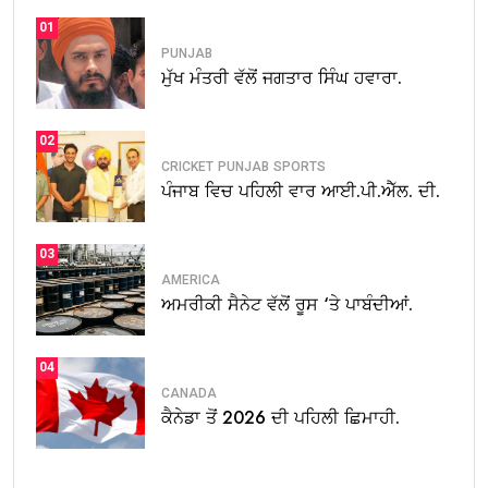
01
PUNJAB
ਮੁੱਖ ਮੰਤਰੀ ਵੱਲੋਂ ਜਗਤਾਰ ਸਿੰਘ ਹਵਾਰਾ.
02
CRICKET
PUNJAB
SPORTS
ਪੰਜਾਬ ਵਿਚ ਪਹਿਲੀ ਵਾਰ ਆਈ.ਪੀ.ਐੱਲ. ਦੀ.
03
AMERICA
ਅਮਰੀਕੀ ਸੈਨੇਟ ਵੱਲੋਂ ਰੂਸ ‘ਤੇ ਪਾਬੰਦੀਆਂ.
04
CANADA
ਕੈਨੇਡਾ ਤੋਂ 2026 ਦੀ ਪਹਿਲੀ ਛਿਮਾਹੀ.