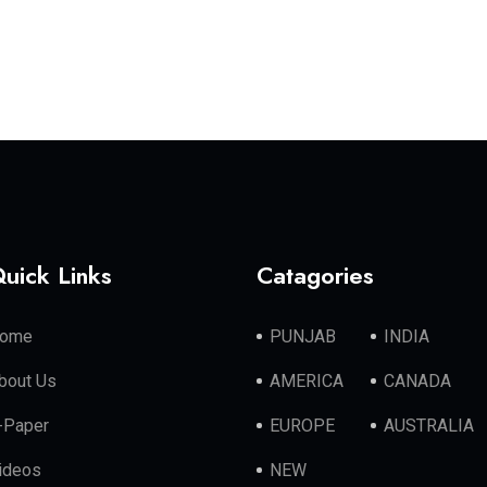
uick Links
Catagories
ome
PUNJAB
INDIA
bout Us
AMERICA
CANADA
-Paper
EUROPE
AUSTRALIA
ideos
NEW