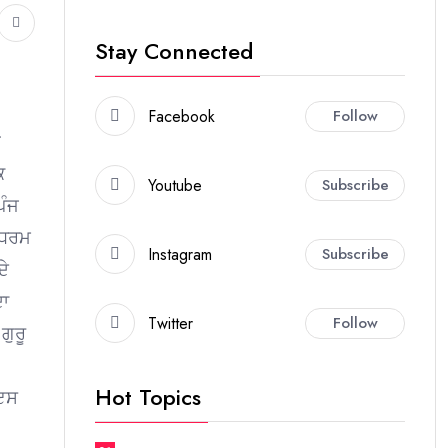
Stay Connected
Facebook
Follow
ਣ
ਿ
Youtube
Subscribe
ਪੰਜ
ਾ ਧਰਮ
Instagram
Subscribe
ਦੇ
ਦਾ
Twitter
Follow
ਗੁਰੂ
Hot Topics
 ਇਸ