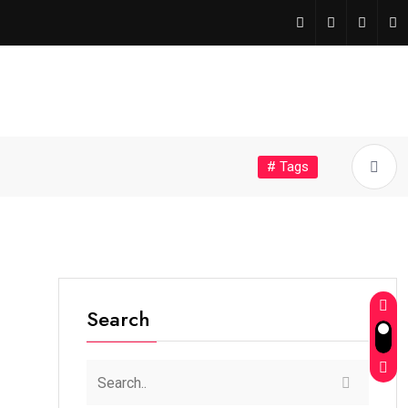
# Tags
Search