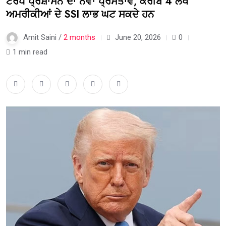
ਟਰੰਪ ਪ੍ਰਸ਼ਾਸਨ ਦਾ ਨਵਾਂ ਪ੍ਰਸਤਾਵ, ਕਰੀਬ 4 ਲੱਖ
ਅਮਰੀਕੀਆਂ ਦੇ SSI ਲਾਭ ਘਟ ਸਕਦੇ ਹਨ
Amit Saini /
2 months
June 20, 2026
0
1 min read