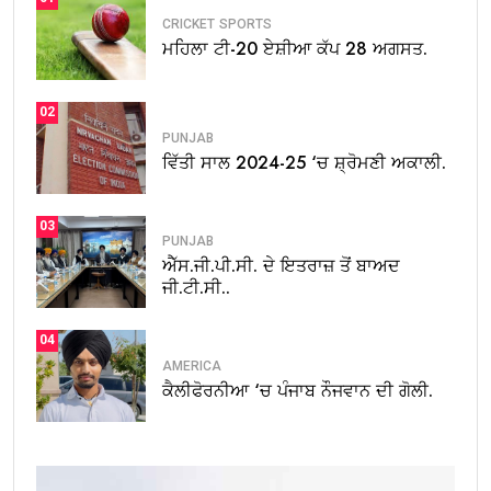
CRICKET
SPORTS
ਮਹਿਲਾ ਟੀ-20 ਏਸ਼ੀਆ ਕੱਪ 28 ਅਗਸਤ.
02
PUNJAB
ਵਿੱਤੀ ਸਾਲ 2024-25 ‘ਚ ਸ਼੍ਰੋਮਣੀ ਅਕਾਲੀ.
03
PUNJAB
ਐੱਸ.ਜੀ.ਪੀ.ਸੀ. ਦੇ ਇਤਰਾਜ਼ ਤੋਂ ਬਾਅਦ
ਜੀ.ਟੀ.ਸੀ..
04
AMERICA
ਕੈਲੀਫੋਰਨੀਆ ‘ਚ ਪੰਜਾਬ ਨੌਜਵਾਨ ਦੀ ਗੋਲੀ.