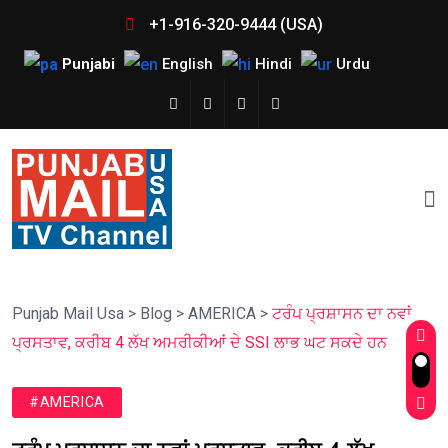
+1-916-320-9444 (USA)
Punjabi
English
Hindi
Urdu
Punjab Mail Usa
>
Blog
>
AMERICA
>
ਟਰੰਪ ਪ੍ਰਸ਼ਾਸਨ ਦਾ ਨਵਾਂ
ਪ੍ਰਸਤਾਵ, ਕਰੀਬ 4 ਲੱਖ ਅਮਰੀਕੀਆਂ ਦੇ SSI ਲਾਭ ਘਟ ਸਕਦੇ ਹਨ
#AMERICA