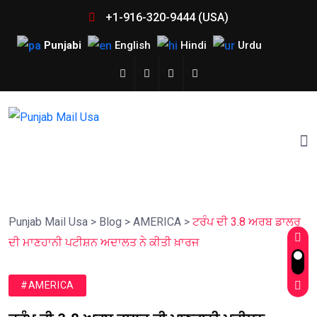
+1-916-320-9444 (USA)
Punjabi
English
Hindi
Urdu
Punjab Mail Usa
>
Blog
>
AMERICA
>
ਟਰੰਪ ਦੀ 3.8 ਅਰਬ ਡਾਲਰ
ਦੀ ਮਾਣਹਾਨੀ ਪਟੀਸ਼ਨ ਅਦਾਲਤ ਨੇ ਕੀਤੀ ਖ਼ਾਰਜ
#AMERICA