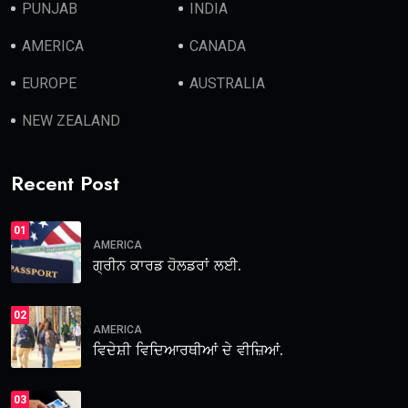
PUNJAB
INDIA
AMERICA
CANADA
EUROPE
AUSTRALIA
NEW ZEALAND
Recent Post
01
AMERICA
ਗ੍ਰੀਨ ਕਾਰਡ ਹੋਲਡਰਾਂ ਲਈ.
02
AMERICA
ਵਿਦੇਸ਼ੀ ਵਿਦਿਆਰਥੀਆਂ ਦੇ ਵੀਜ਼ਿਆਂ.
03