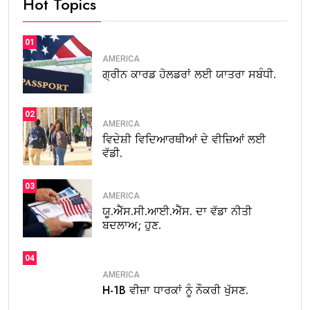
Hot Topics
01
AMERICA
ਗ੍ਰੀਨ ਕਾਰਡ ਹੋਲਡਰਾਂ ਲਈ ਯਾਤਰਾ ਸਬੰਧੀ.
02
AMERICA
ਵਿਦੇਸ਼ੀ ਵਿਦਿਆਰਥੀਆਂ ਦੇ ਵੀਜ਼ਿਆਂ ਲਈ
ਵੱਡੀ.
03
AMERICA
ਯੂ.ਐੱਸ.ਸੀ.ਆਈ.ਐੱਸ. ਦਾ ਵੱਡਾ ਨੀਤੀ
ਬਦਲਾਅ; ਹੁਣ.
04
AMERICA
H-1B ਵੀਜ਼ਾ ਧਾਰਕਾਂ ਨੂੰ ਨੌਕਰੀ ਖੁੱਸਣ.