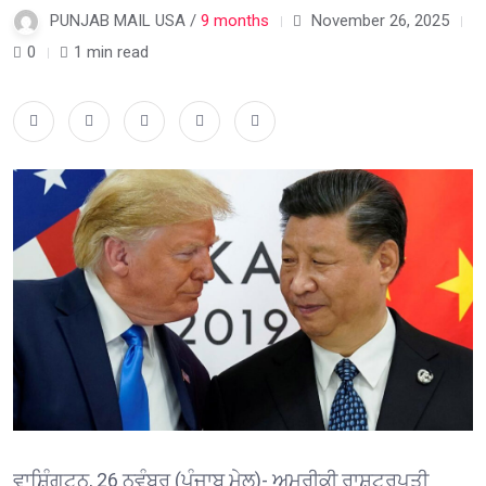
PUNJAB MAIL USA /
9 months
November 26, 2025
0
1 min read
ਵਾਸ਼ਿੰਗਟਨ, 26 ਨਵੰਬਰ (ਪੰਜਾਬ ਮੇਲ)- ਅਮਰੀਕੀ ਰਾਸ਼ਟਰਪਤੀ