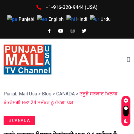
+1-916-320-9444 (USA)
Punjabi
English
Hindi
Urdu
Punjab Mail Usa
>
Blog
>
CANADA
>
ਟਰੂਡੋ ਸਰਕਾਰ ਖਿਲਾਫ
ਬੇਭਰੋਸਗੀ ਮਤਾ 24 ਸਤੰਬਰ ਨੂੰ ਹੋਵੇਗਾ ਪੇਸ਼
#CANADA