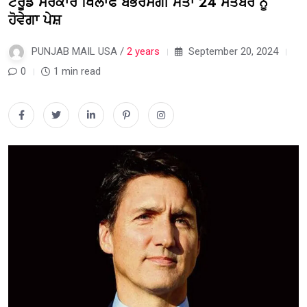
ਟਰੂਡੋ ਸਰਕਾਰ ਖਿਲਾਫ ਬੇਭਰੋਸਗੀ ਮਤਾ 24 ਸਤੰਬਰ ਨੂੰ
ਹੋਵੇਗਾ ਪੇਸ਼
PUNJAB MAIL USA /
2 years
September 20, 2024
0
1 min read