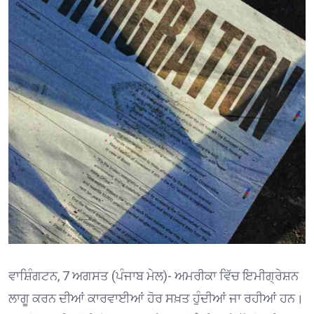
ਵਾਸ਼ਿੰਗਟਨ, 7 ਅਗਸਤ (ਪੰਜਾਬ ਮੇਲ)- ਅਮਰੀਕਾ ਵਿੱਚ ਇਮੀਗ੍ਰੇਸ਼ਨ
ਲਾਗੂ ਕਰਨ ਦੀਆਂ ਕਾਰਵਾਈਆਂ ਹੋਰ ਸਖ਼ਤ ਹੁੰਦੀਆਂ ਜਾ ਰਹੀਆਂ ਹਨ।