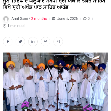
ਜੂਨ 1984 ਦੇ ਘੱਲੂਘਾਰੇ ਸਬੰਧੀ ਸ੍ਰੀ ਅਕਾਲ ਤਖ਼ਤ ਸਾਹਿਬ
ਵਿਖੇ ਸ੍ਰੀ ਅਖੰਡ ਪਾਠ ਸਾਹਿਬ ਆਰੰਭ
Amit Saini /
2 months
June 5, 2026
0
1 min read