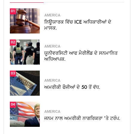
01
AMERICA
ਨਿਊਯਾਰਕ ਵਿੱਚ ICE ਅਧਿਕਾਰੀਆਂ ਦੇ
ਮਾਸਕ.
02
AMERICA
ਯੂਨੀਵਰਸਿਟੀ ਆਫ ਮੈਰੀਲੈਂਡ ਦੇ ਸਨਮਾਨਿਤ
ਅਧਿਆਪਕ.
03
AMERICA
ਅਮਰੀਕੀ ਫੌਜੀਆਂ ਦੇ 50 ਤੋਂ ਵੱਧ.
04
AMERICA
ਜਨਮ ਨਾਲ ਅਮਰੀਕੀ ਨਾਗਰਿਕਤਾ ’ਤੇ ਟਰੰਪ.