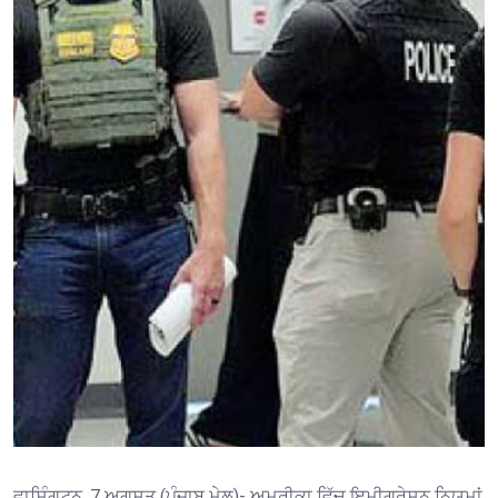
ਵਾਸ਼ਿੰਗਟਨ, 7 ਅਗਸਤ (ਪੰਜਾਬ ਮੇਲ)- ਅਮਰੀਕਾ ਵਿੱਚ ਇਮੀਗ੍ਰੇਸ਼ਨ ਨਿਯਮਾਂ