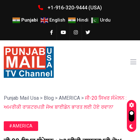
+1-916-320-9444 (USA)
Punjabi
English
Hindi
Urdu
Punjab Mail Usa
>
Blog
>
AMERICA
>
ਜੀ-20 ਸਿਖਰ ਸੰਮੇਲਨ :
ਅਮਰੀਕੀ ਰਾਸ਼ਟਰਪਤੀ ਜੋਅ ਬਾਈਡੇਨ ਭਾਰਤ ਲਈ ਹੋਏ ਰਵਾਨਾ
#AMERICA