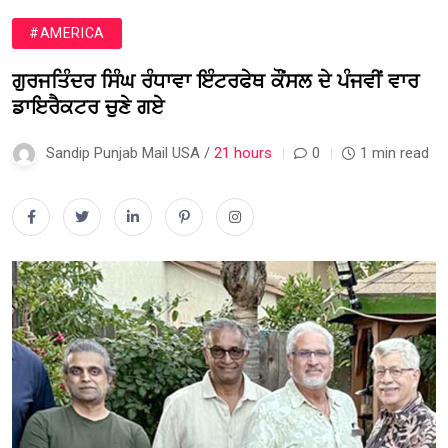
#AMERICA
ਗੁਰਜਤਿੰਦਰ ਸਿੰਘ ਰੰਧਾਵਾ ਇੰਟਰਫੇਥ ਕੌਂਸਲ ਦੇ ਪੰਜਵੀਂ ਵਾਰ
ਡਾਇਰੈਕਟਰ ਚੁਣੇ ਗਏ
Sandip Punjab Mail USA /
21 hours
0
1 min read