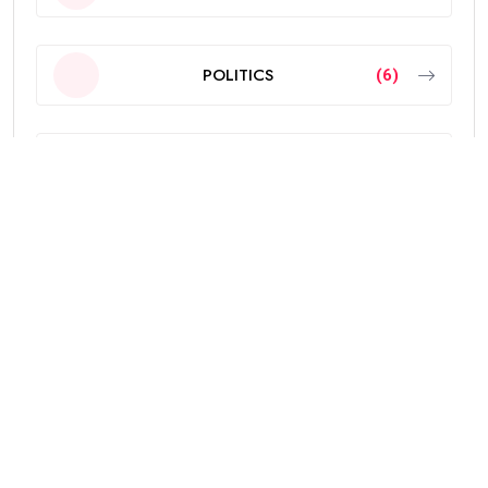
POLITICS
(6)
PUNJAB
(4329)
SPORTS
(251)
The news and other content available on the Punjab
Mail USA website are for public information. Every
effort has been made to make the purity of available
material reliable. Despite this, the readers are advised
to check the accuracy of the material given before