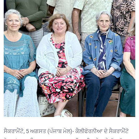
ਸੈਕਰਾਮੈਂਟੋ, 5 ਅਗਸਤ (ਪੰਜਾਬ ਮੇਲ)- ਕੈਲੀਫੋਰਨੀਆ ਦੇ ਸੈਕਰਾਮੈਂਟੋ