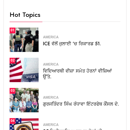
Hot Topics
01
AMERICA
ICE ਵੱਲੋਂ ਜੁਲਾਈ ‘ਚ ਰਿਕਾਰਡ 51.
02
AMERICA
ਵਿਦਿਆਰਥੀ ਵੀਜ਼ਾ ਸਮੇਤ ਹੋਰਨਾਂ ਵੀਜ਼ਿਆਂ
ਉੱਤੇ.
03
AMERICA
ਗੁਰਜਤਿੰਦਰ ਸਿੰਘ ਰੰਧਾਵਾ ਇੰਟਰਫੇਥ ਕੌਂਸਲ ਦੇ.
04
AMERICA