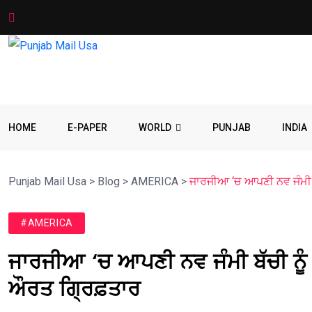
HOME
E-PAPER
WORLD
PUNJAB
INDIA
Punjab Mail Usa
>
Blog
>
AMERICA
>
ਜਾਰਜੀਆ ‘ਚ ਆਪਣੀ ਨਵ ਜੰਮੀ ਬ
#AMERICA
ਜਾਰਜੀਆ ‘ਚ ਆਪਣੀ ਨਵ ਜੰਮੀ ਬੱਚੀ ਨੂੰ 
ਔਰਤ ਗ੍ਰਿਫ਼ਤਾਰ