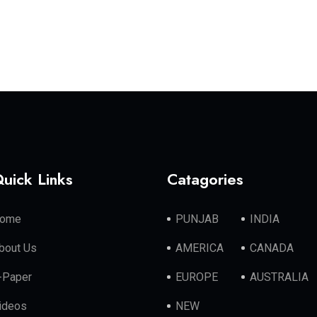
uick Links
Catagories
ome
PUNJAB
INDIA
bout Us
AMERICA
CANADA
-Paper
EUROPE
AUSTRALIA
ideos
NEW