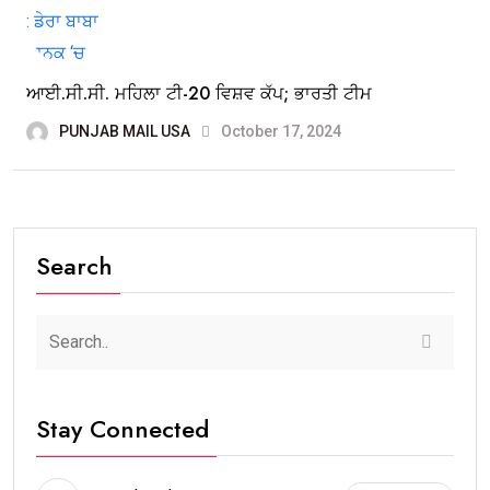
ਆਈ.ਸੀ.ਸੀ. ਮਹਿਲਾ ਟੀ-20 ਵਿਸ਼ਵ ਕੱਪ; ਭਾਰਤੀ ਟੀਮ
PUNJAB MAIL USA
October 17, 2024
Search
Stay Connected