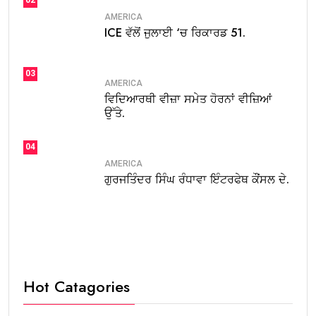
02
AMERICA
ICE ਵੱਲੋਂ ਜੁਲਾਈ ‘ਚ ਰਿਕਾਰਡ 51.
03
AMERICA
ਵਿਦਿਆਰਥੀ ਵੀਜ਼ਾ ਸਮੇਤ ਹੋਰਨਾਂ ਵੀਜ਼ਿਆਂ
ਉੱਤੇ.
04
AMERICA
ਗੁਰਜਤਿੰਦਰ ਸਿੰਘ ਰੰਧਾਵਾ ਇੰਟਰਫੇਥ ਕੌਂਸਲ ਦੇ.
Hot Catagories