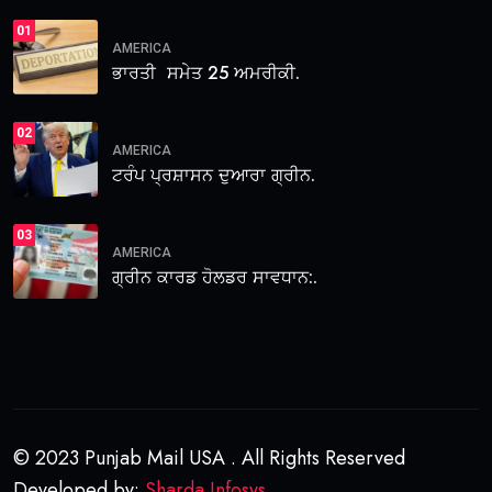
01
AMERICA
ਭਾਰਤੀ ਸਮੇਤ 25 ਅਮਰੀਕੀ.
02
AMERICA
ਟਰੰਪ ਪ੍ਰਸ਼ਾਸਨ ਦੁਆਰਾ ਗ੍ਰੀਨ.
03
AMERICA
ਗ੍ਰੀਨ ਕਾਰਡ ਹੋਲਡਰ ਸਾਵਧਾਨ:.
© 2023 Punjab Mail USA . All Rights Reserved
Developed by:
Sharda Infosys