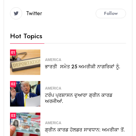
Twitter
Follow
Hot Topics
01
AMERICA
ਭਾਰਤੀ ਸਮੇਤ 25 ਅਮਰੀਕੀ ਨਾਗਰਿਕਾਂ ਨੂੰ.
02
AMERICA
ਟਰੰਪ ਪ੍ਰਸ਼ਾਸਨ ਦੁਆਰਾ ਗ੍ਰੀਨ ਕਾਰਡ
ਅਰਜੀਆਂ.
03
AMERICA
ਗ੍ਰੀਨ ਕਾਰਡ ਹੋਲਡਰ ਸਾਵਧਾਨ: ਅਮਰੀਕਾ ਤੋਂ.