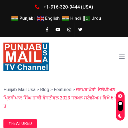
+1-916-320-9444 (USA)
Punjabi
English
Hindi
Urdu
Punjab Mail Usa
>
Blog
>
Featured
>
ਜਰਖੜ ਖੇਡਾਂ: ਓਲੰਪੀਅਨ
ਪ੍ਰਿਥੀਪਾਲ ਸਿੰਘ ਹਾਕੀ ਫੈਸਟੀਵਲ 2023 ਜਰਖੜ ਸਟੇਡੀਅਮ ਵਿਖੇ 6 ਮਈ
ਤੋਂ
#FEATURED