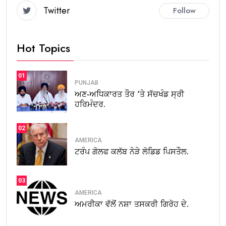
Twitter
Follow
Hot Topics
01
PUNJAB
ਅਣ-ਅਧਿਕਾਰਤ ਤੌਰ ‘ਤੇ ਸੱਚਖੰਡ ਸ੍ਰੀ
ਹਰਿਮੰਦਰ.
02
AMERICA
ਟਰੰਪ ਗੋਲਫ ਕਲੱਬ ਨੇੜੇ ਲੋਡਿਡ ਪਿਸਤੌਲ.
03
AMERICA
ਅਮਰੀਕਾ ਵੱਲੋਂ ਨਸ਼ਾ ਤਸਕਰੀ ਗਿਰੋਹ ਦੇ.