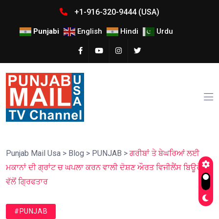
+1-916-320-9444 (USA)
Punjabi
English
Hindi
Urdu
Punjab Mail Usa
>
Blog
>
PUNJAB
>
ਗਰੀਬਾਂ ਤੇ ਬੇਘਰਿਆਂ ਲਈ
ਮਕਾਨਾਂ ਦੀ ਗ੍ਰਾਂਟ ਚ ਘਪਲਾ ਕਰਨ ਵਾਲੀ ਦੋਸ਼ਣ ਔਰਤ ਵਿਜੀਲੈਂਸ ਬਿਊਰੋ
ਵੱਲੋਂ ਗ੍ਰਿਫਤਾਰ
#PUNJAB