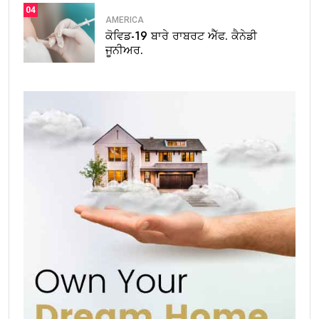
04
AMERICA
ਕੋਵਿਡ-19 ਬਾਰੇ ਰਾਬਰਟ ਐੱਫ. ਕੈਨੇਡੀ
ਜੂਨੀਅਰ.