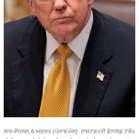
ਲਾਸ ਏਂਜਲਸ, 6 ਅਗਸਤ (ਪੰਜਾਬ ਮੇਲ)- ਰਾਸ਼ਟਰਪਤੀ ਡੋਨਾਲਡ ਟਰੰਪ