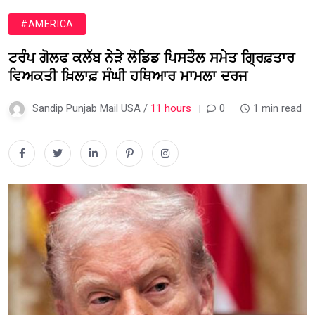
#AMERICA
ਟਰੰਪ ਗੋਲਫ ਕਲੱਬ ਨੇੜੇ ਲੋਡਿਡ ਪਿਸਤੌਲ ਸਮੇਤ ਗ੍ਰਿਫ਼ਤਾਰ
ਵਿਅਕਤੀ ਖ਼ਿਲਾਫ਼ ਸੰਘੀ ਹਥਿਆਰ ਮਾਮਲਾ ਦਰਜ
Sandip Punjab Mail USA /
11 hours
0
1 min read