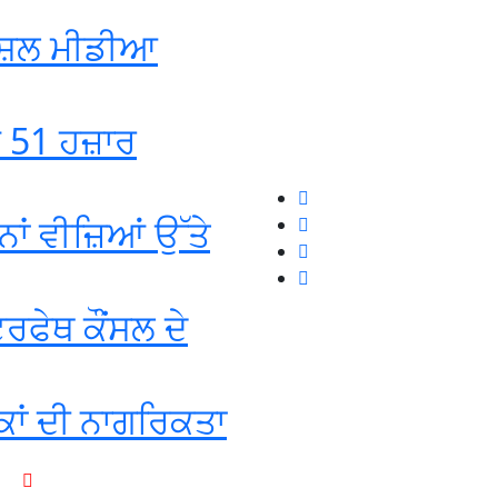
ੋਸ਼ਲ ਮੀਡੀਆ
ਡ 51 ਹਜ਼ਾਰ
ਾਂ ਵੀਜ਼ਿਆਂ ਉੱਤੇ
ਰਫੇਥ ਕੌਂਸਲ ਦੇ
ਕਾਂ ਦੀ ਨਾਗਰਿਕਤਾ
+1-916-320-9444 (USA)