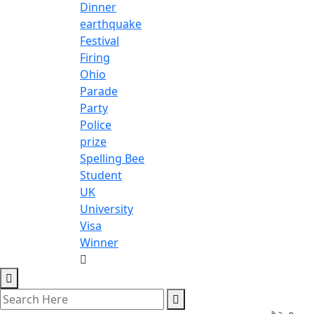
Dinner
earthquake
Festival
Firing
Ohio
Parade
Party
Police
prize
Spelling Bee
Student
UK
University
Visa
Winner