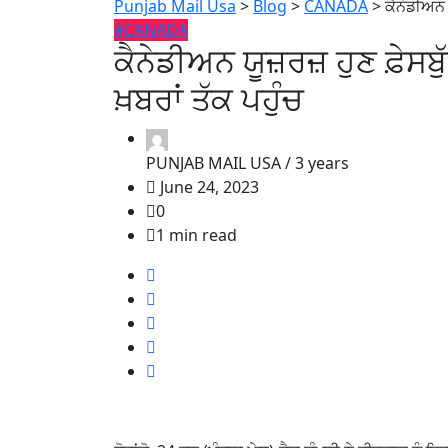
Punjab Mail Usa
>
Blog
>
CANADA
>
ਕੈਨੇਡੀਅਨ ਯ
#CANADA
ਕੈਨੇਡੀਅਨ ਯੂਜ਼ਰਜ਼ ਹੁਣ ਫ਼ੇਸਬ
ਖ਼ਬਰਾਂ ਤੱਕ ਪਹੁੰਚ
PUNJAB MAIL USA /
3 years
June 24, 2023
0
1 min read