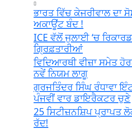
ਭਾਰਤ ਵਿੱਚ ਕੇਜਰੀਵਾਲ ਦਾ ਸ
ਅਕਾਊਂਟ ਬੰਦ !
ICE ਵੱਲੋਂ ਜੁਲਾਈ ‘ਚ ਰਿਕਾਰ
ਗ੍ਰਿਫ਼ਤਾਰੀਆਂ
ਵਿਦਿਆਰਥੀ ਵੀਜ਼ਾ ਸਮੇਤ ਹੋਰਨ
ਨਵੇਂ ਨਿਯਮ ਲਾਗੂ
ਗੁਰਜਤਿੰਦਰ ਸਿੰਘ ਰੰਧਾਵਾ ਇੰਟ
ਪੰਜਵੀਂ ਵਾਰ ਡਾਇਰੈਕਟਰ ਚੁਣੇ
25 ਸਿਟੀਜ਼ਨਸ਼ਿਪ ਪ੍ਰਾਪਤ ਲੋ
ਰੱਦ!