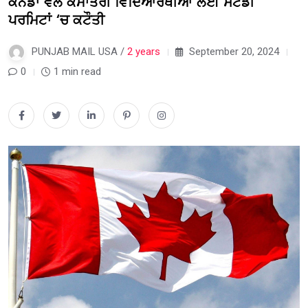
ਕੈਨੇਡਾ ਵੱਲੋਂ ਕੌਮਾਂਤਰੀ ਵਿਦਿਆਰਥੀਆਂ ਲਈ ਸਟੱਡੀ
ਪਰਮਿਟਾਂ ‘ਚ ਕਟੌਤੀ
PUNJAB MAIL USA /
2 years
September 20, 2024
0
1 min read