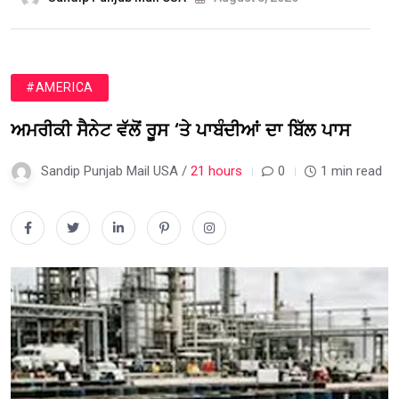
#AMERICA
ਅਮਰੀਕੀ ਸੈਨੇਟ ਵੱਲੋਂ ਰੂਸ ‘ਤੇ ਪਾਬੰਦੀਆਂ ਦਾ ਬਿੱਲ ਪਾਸ
Sandip Punjab Mail USA /
21 hours
0
1 min read