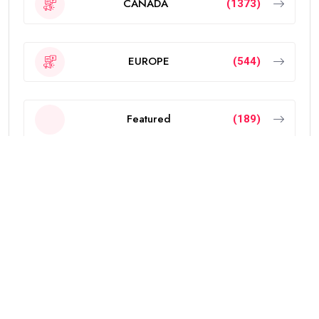
CANADA
(1373)
EUROPE
(544)
Featured
(189)
INDIA
(2297)
NEW ZEALAND
(18)
OTHERS
(785)