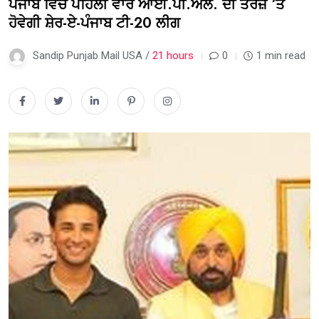
ਪੰਜਾਬ ਵਿਚ ਪਹਿਲੀ ਵਾਰ ਆਈ.ਪੀ.ਐੱਲ. ਦੀ ਤਰਜ਼ ‘ਤੇ
ਹੋਵੇਗੀ ਸ਼ੇਰ-ਏ-ਪੰਜਾਬ ਟੀ-20 ਲੀਗ
Sandip Punjab Mail USA /
21 hours
0
1 min read