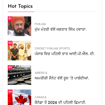
Hot Topics
01
PUNJAB
ਮੁੱਖ ਮੰਤਰੀ ਵੱਲੋਂ ਜਗਤਾਰ ਸਿੰਘ ਹਵਾਰਾ.
02
CRICKET
PUNJAB
SPORTS
ਪੰਜਾਬ ਵਿਚ ਪਹਿਲੀ ਵਾਰ ਆਈ.ਪੀ.ਐੱਲ. ਦੀ.
03
AMERICA
ਅਮਰੀਕੀ ਸੈਨੇਟ ਵੱਲੋਂ ਰੂਸ ‘ਤੇ ਪਾਬੰਦੀਆਂ.
04
CANADA
ਕੈਨੇਡਾ ਤੋਂ 2026 ਦੀ ਪਹਿਲੀ ਛਿਮਾਹੀ.