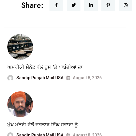
Share:
ਅਮਰੀਕੀ ਸੈਨੇਟ ਵੱਲੋਂ ਰੂਸ ‘ਤੇ ਪਾਬੰਦੀਆਂ ਦਾ
Sandip Punjab Mail USA
August 8, 2026
ਮੁੱਖ ਮੰਤਰੀ ਵੱਲੋਂ ਜਗਤਾਰ ਸਿੰਘ ਹਵਾਰਾ ਨੂੰ
Sandip Punjab Mail USA
August 8, 2026