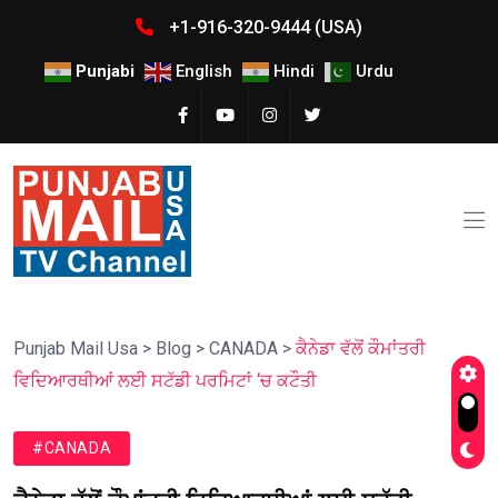
+1-916-320-9444 (USA)
Punjabi
English
Hindi
Urdu
Punjab Mail Usa
>
Blog
>
CANADA
>
ਕੈਨੇਡਾ ਵੱਲੋਂ ਕੌਮਾਂਤਰੀ
ਵਿਦਿਆਰਥੀਆਂ ਲਈ ਸਟੱਡੀ ਪਰਮਿਟਾਂ ‘ਚ ਕਟੌਤੀ
#CANADA