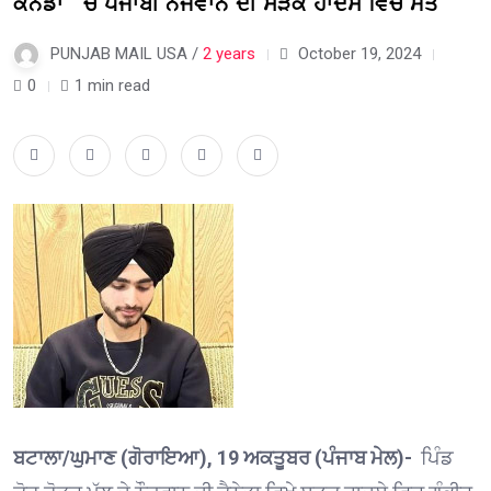
ਕੈਨੇਡਾ ‘ ਚ ਪੰਜਾਬੀ ਨੌਜਵਾਨ ਦੀ ਸੜਕ ਹਾਦਸੇ ਵਿਚ ਮੌਤ
PUNJAB MAIL USA /
2 years
October 19, 2024
0
1 min read
ਬਟਾਲਾ/ਘੁਮਾਣ (ਗੋਰਾਇਆ), 19 ਅਕਤੂਬਰ (ਪੰਜਾਬ ਮੇਲ)-
ਪਿੰਡ