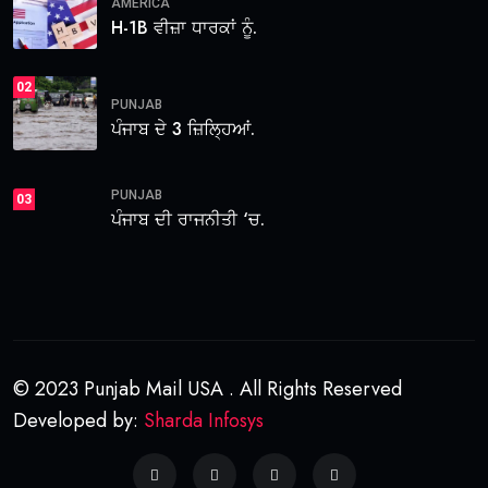
AMERICA
H-1B ਵੀਜ਼ਾ ਧਾਰਕਾਂ ਨੂੰ.
02
PUNJAB
ਪੰਜਾਬ ਦੇ 3 ਜ਼ਿਲ੍ਹਿਆਂ.
PUNJAB
03
ਪੰਜਾਬ ਦੀ ਰਾਜਨੀਤੀ ‘ਚ.
© 2023 Punjab Mail USA . All Rights Reserved
Developed by:
Sharda Infosys