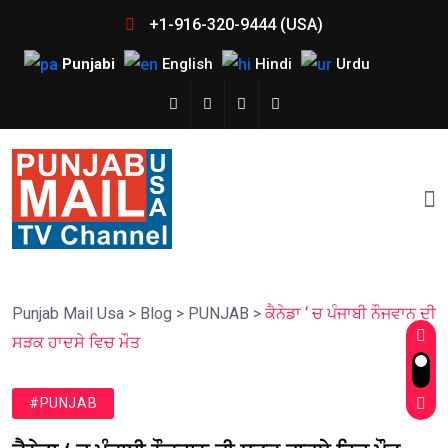
+1-916-320-9444 (USA)
Punjabi
English
Hindi
Urdu
Punjab Mail Usa
>
Blog
>
PUNJAB
>
ਕੈਨੇਡਾ ‘ ਚ ਪੰਜਾਬੀ ਨੌਜਵਾਨ ਦੀ
ਸੜਕ ਹਾਦਸੇ ਵਿਚ ਮੌਤ
#PUNJAB