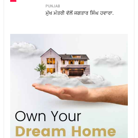
PUNJAB
ਮੁੱਖ ਮੰਤਰੀ ਵੱਲੋਂ ਜਗਤਾਰ ਸਿੰਘ ਹਵਾਰਾ.