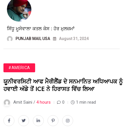
ਸਿੱਧੂ ਮੂਸੇਵਾਲਾ ਕਤਲ ਕੇਸ : ਹੋਰ ਮੁਲਜ਼ਮਾਂ
PUNJAB MAIL USA
August 31, 2024
#AMERICA
ਯੂਨੀਵਰਸਿਟੀ ਆਫ ਮੈਰੀਲੈਂਡ ਦੇ ਸਨਮਾਨਿਤ ਅਧਿਆਪਕ ਨੂੰ
ਹਵਾਈ ਅੱਡੇ ਤੋਂ ICE ਨੇ ਹਿਰਾਸਤ ਵਿੱਚ ਲਿਆ
Amit Saini /
4 hours
0
1 min read