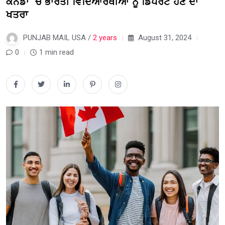
ਕੈਨੇਡਾ ‘ਚ ਭਾਰਤੀ ਵਿਦਿਆਰਥੀਆਂ ਨੂੰ ਡਿਪੋਰਟ ਹੋਣ ਦਾ
ਖਤਰਾ
PUNJAB MAIL USA /
2 years
August 31, 2024
0
1 min read