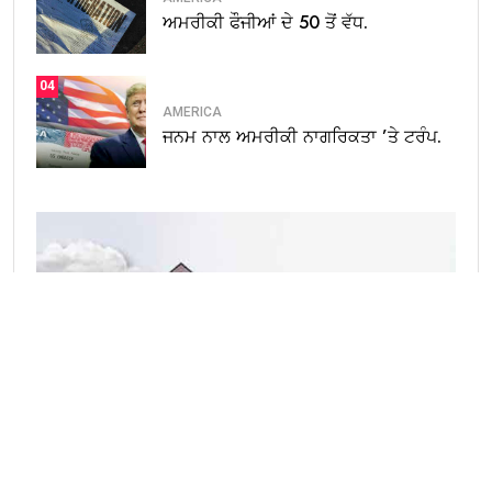
ਅਮਰੀਕੀ ਫੌਜੀਆਂ ਦੇ 50 ਤੋਂ ਵੱਧ.
04
AMERICA
ਜਨਮ ਨਾਲ ਅਮਰੀਕੀ ਨਾਗਰਿਕਤਾ ’ਤੇ ਟਰੰਪ.