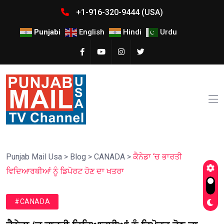
+1-916-320-9444 (USA)
Punjabi
English
Hindi
Urdu
Punjab Mail Usa
>
Blog
>
CANADA
>
ਕੈਨੇਡਾ ‘ਚ ਭਾਰਤੀ
ਵਿਦਿਆਰਥੀਆਂ ਨੂੰ ਡਿਪੋਰਟ ਹੋਣ ਦਾ ਖਤਰਾ
#CANADA