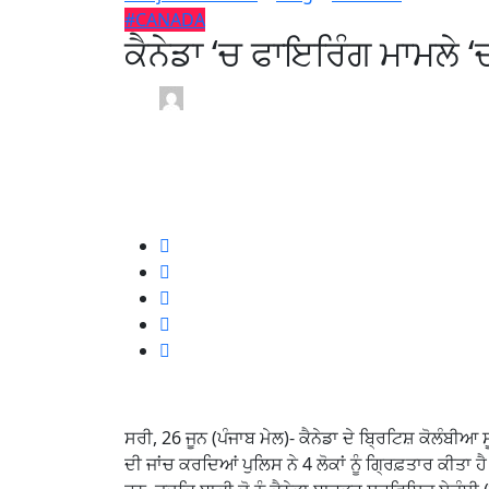
#CANADA
ਕੈਨੇਡਾ ‘ਚ ਫਾਇਰਿੰਗ ਮਾਮਲੇ 
Sandip Punjab Mail USA /
1 month
June 26, 2026
0
1 min read
ਸਰੀ, 26 ਜੂਨ (ਪੰਜਾਬ ਮੇਲ)- ਕੈਨੇਡਾ ਦੇ ਬ੍ਰਿਟਿਸ਼ ਕੋਲੰਬੀਆ
ਦੀ ਜਾਂਚ ਕਰਦਿਆਂ ਪੁਲਿਸ ਨੇ 4 ਲੋਕਾਂ ਨੂੰ ਗ੍ਰਿਫ਼ਤਾਰ ਕੀਤਾ 