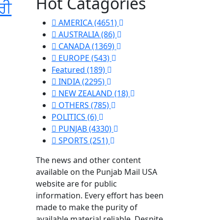
Hot Catagories
ਰੀ
AMERICA
(4651)
AUSTRALIA
(86)
CANADA
(1369)
EUROPE
(543)
Featured
(189)
INDIA
(2295)
NEW ZEALAND
(18)
OTHERS
(785)
POLITICS
(6)
PUNJAB
(4330)
SPORTS
(251)
The news and other content
available on the Punjab Mail USA
website are for public
information. Every effort has been
made to make the purity of
available material reliable. Despite