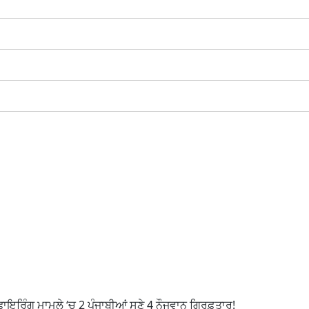
 ਫਾਇਰਿੰਗ ਮਾਮਲੇ ‘ਚ 2 ਪੰਜਾਬੀਆਂ ਸਣੇ 4 ਨੌਜਵਾਨ ਗ੍ਰਿਫ਼ਤਾਰ!