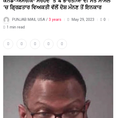
ਕੈਨੇਡਾ-ਅਮਰੀਕਾ ਸਰਹੱਦ ‘ਤੇ 4 ਭਾਰਤੀਆਂ ਦੀ ਮੌਤ ਮਾਮਲੇ
‘ਚ ਗ੍ਰਿਫ਼ਤਾਰ ਵਿਅਕਤੀ ਵੱਲੋਂ ਦੋਸ਼ ਮੰਨਣ ਤੋਂ ਇਨਕਾਰ
PUNJAB MAIL USA /
3 years
May 29, 2023
0
1 min read