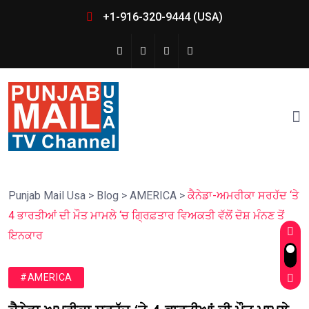
+1-916-320-9444 (USA)
Punjab Mail Usa
>
Blog
>
AMERICA
>
ਕੈਨੇਡਾ-ਅਮਰੀਕਾ ਸਰਹੱਦ ‘ਤੇ
4 ਭਾਰਤੀਆਂ ਦੀ ਮੌਤ ਮਾਮਲੇ ‘ਚ ਗ੍ਰਿਫ਼ਤਾਰ ਵਿਅਕਤੀ ਵੱਲੋਂ ਦੋਸ਼ ਮੰਨਣ ਤੋਂ
ਇਨਕਾਰ
#AMERICA