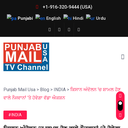
+1-916-320-9444 (USA)
Punjabi
English
Hindi
Urdu
Punjab Mail Usa
>
Blog
>
INDIA
>
ਕਿਸਾਨ ਅੰਦੋਲਨ ‘ਚ ਸ਼ਾਮਲ ਹੋਣ
ਵਾਲੇ ਨੌਜਵਾਨਾਂ ‘ਤੇ ਹੋਵੇਗਾ ਵੱਡਾ ਐਕਸ਼ਨ
#INDIA