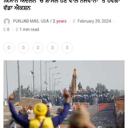
ਕਿਸਾਨ ਅੰਦੋਲਨ ‘ਚ ਸ਼ਾਮਲ ਹੋਣ ਵਾਲੇ ਨੌਜਵਾਨਾਂ ‘ਤੇ ਹੋਵੇਗਾ
ਵੱਡਾ ਐਕਸ਼ਨ
PUNJAB MAIL USA /
2 years
February 29, 2024
0
1 min read