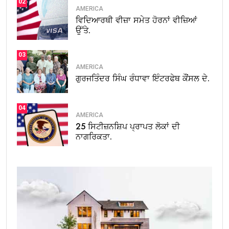
02
AMERICA
ਵਿਦਿਆਰਥੀ ਵੀਜ਼ਾ ਸਮੇਤ ਹੋਰਨਾਂ ਵੀਜ਼ਿਆਂ
ਉੱਤੇ.
03
AMERICA
ਗੁਰਜਤਿੰਦਰ ਸਿੰਘ ਰੰਧਾਵਾ ਇੰਟਰਫੇਥ ਕੌਂਸਲ ਦੇ.
04
AMERICA
25 ਸਿਟੀਜ਼ਨਸ਼ਿਪ ਪ੍ਰਾਪਤ ਲੋਕਾਂ ਦੀ
ਨਾਗਰਿਕਤਾ.