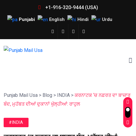
+1-916-320-9444 (USA)
Punjabi
English
Hindi
Urdu
Punjab Mail Usa
>
Blog
>
INDIA
>
ਕਰਨਾਟਕ ‘ਚ ਨਫ਼ਰਤ ਦਾ ਬਾਜ਼ਾਰ
ਬੰਦ, ਮੁਹੱਬਤ ਦੀਆਂ ਦੁਕਾਨਾਂ ਖੁੱਲ੍ਹੀਆਂ: ਰਾਹੁਲ
#INDIA