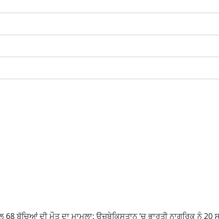
 68 ਬੱਚਿਆਂ ਦੀ ਮੌਤ ਦਾ ਮਾਮਲਾ; ਉਜ਼ਬੇਕਿਸਤਾਨ ‘ਚ ਭਾਰਤੀ ਨਾਗਰਿਕ ਨੂੰ 20 ਸ