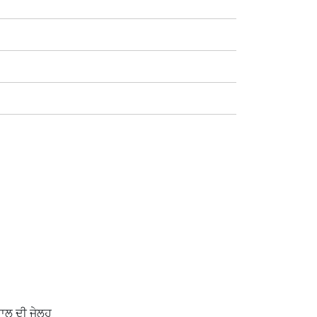
ਾਲ ਦੀ ਜੇਲ੍ਹ