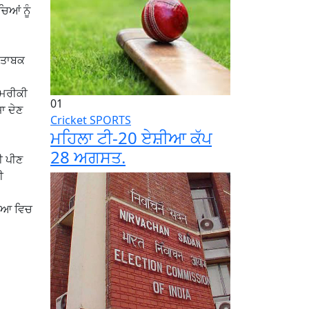
ਿਆਂ ਨੂੰ
ਮੁਤਾਬਕ
ਅਮਰੀਕੀ
01
ਾ ਦੇਣ
Cricket
SPORTS
ਮਹਿਲਾ ਟੀ-20 ਏਸ਼ੀਆ ਕੱਪ
28 ਅਗਸਤ.
ੀ ਪੀਣ
ੀ
ਸ਼ੀਆ ਵਿਚ