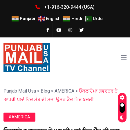
+1-916-320-9444 (USA)
Punjabi
English
Hindi
Urdu
Punjab Mail Usa
>
Blog
>
AMERICA
>
ਓਕਲਾਹੋਮਾ ਗਵਰਨਰ ਨੇ
ਆਖਰੀ ਪਲਾਂ ਵਿਚ ਮੌਤ ਦੀ ਸਜ਼ਾ ਉਮਰ ਕੈਦ ਵਿਚ ਬਦਲੀ
#AMERICA