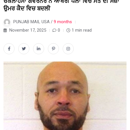
ਓਕਲਾਹੋਮਾ ਗਵਰਨਰ ਨੇ ਆਖਰੀ ਪਲਾਂ ਵਿਚ ਮੌਤ ਦੀ ਸਜ਼ਾ
ਉਮਰ ਕੈਦ ਵਿਚ ਬਦਲੀ
PUNJAB MAIL USA /
9 months
November 17, 2025
0
1 min read