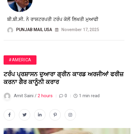
ਬੀ.ਬੀ.ਸੀ. ਨੇ ਰਾਸ਼ਟਰਪਤੀ ਟਰੰਪ ਕੋਲੋਂ ਲਿਖਤੀ ਮੁਆਫੀ
PUNJAB MAIL USA
November 17, 2025
#AMERICA
ਟਰੰਪ ਪ੍ਰਸ਼ਾਸਨ ਦੁਆਰਾ ਗ੍ਰੀਨ ਕਾਰਡ ਅਰਜੀਆਂ ਫਰੀਜ਼
ਕਰਨਾ ਗੈਰ ਕਾਨੂੰਨੀ ਕਰਾਰ
Amit Saini /
2 hours
0
1 min read