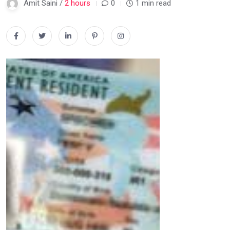
Amit Saini /
2 hours
0
1 min read