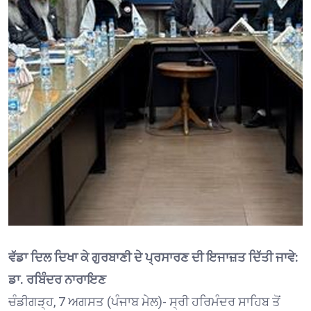
ਵੱਡਾ ਦਿਲ ਦਿਖਾ ਕੇ ਗੁਰਬਾਣੀ ਦੇ ਪ੍ਰਸਾਰਣ ਦੀ ਇਜਾਜ਼ਤ ਦਿੱਤੀ ਜਾਵੇ:
ਡਾ. ਰਬਿੰਦਰ ਨਾਰਾਇਣ
ਚੰਡੀਗੜ੍ਹ, 7 ਅਗਸਤ (ਪੰਜਾਬ ਮੇਲ)- ਸ੍ਰੀ ਹਰਿਮੰਦਰ ਸਾਹਿਬ ਤੋਂ