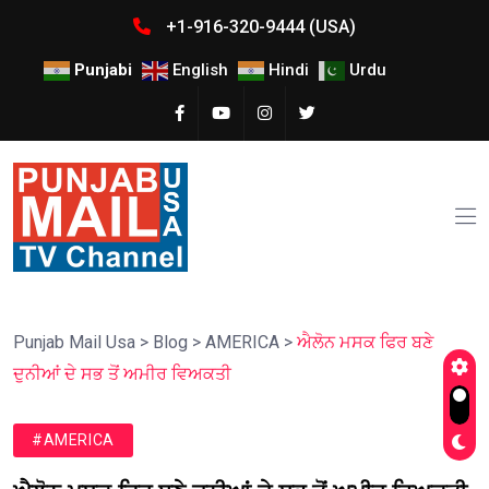
+1-916-320-9444 (USA)
Punjabi
English
Hindi
Urdu
Punjab Mail Usa
>
Blog
>
AMERICA
>
ਐਲੋਨ ਮਸਕ ਫਿਰ ਬਣੇ
ਦੁਨੀਆਂ ਦੇ ਸਭ ਤੋਂ ਅਮੀਰ ਵਿਅਕਤੀ
#AMERICA