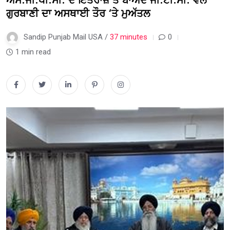
ਐੱਸ.ਜੀ.ਪੀ.ਸੀ. ਦੇ ਇਤਰਾਜ਼ ਤੋਂ ਬਾਅਦ ਜੀ.ਟੀ.ਸੀ. ਵੱਲੋਂ
ਗੁਰਬਾਣੀ ਦਾ ਅਸਥਾਈ ਤੌਰ ‘ਤੇ ਮੁਅੱਤਲ
Sandip Punjab Mail USA /
37 minutes
0
1 min read