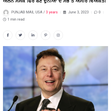
ਐਲੋਨ ਮਸਕ ਫਿਰ ਬਣੇ ਦੁਨੀਆਂ ਦੇ ਸਭ ਤੋਂ ਅਮੀਰ ਵਿਅਕਤੀ
PUNJAB MAIL USA /
3 years
June 3, 2023
0
1 min read