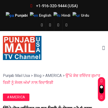
+1-916-320-9444 (USA)
Punjabi
English
Hindi
Urdu
Punjab Mail Usa
>
Blog
>
AMERICA
>
ਉੱਘੇ ਕੋਚ ਰਵਿੰਦਰ ਕੁਮਾਰ
ਰਿਸ਼ੀ ਨੂੰ ਸੇਜਲ ਅੱਖਾਂ ਨਾਲ ਵਿਦਾਇਗੀ
#AMERICA