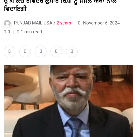
ਉੱਘੇ ਕੋਚ ਰਵਿੰਦਰ ਕੁਮਾਰ ਰਿਸ਼ੀ ਨੂੰ ਸੇਜਲ ਅੱਖਾਂ ਨਾਲ
ਵਿਦਾਇਗੀ
PUNJAB MAIL USA /
2 years
November 6, 2024
0
1 min read