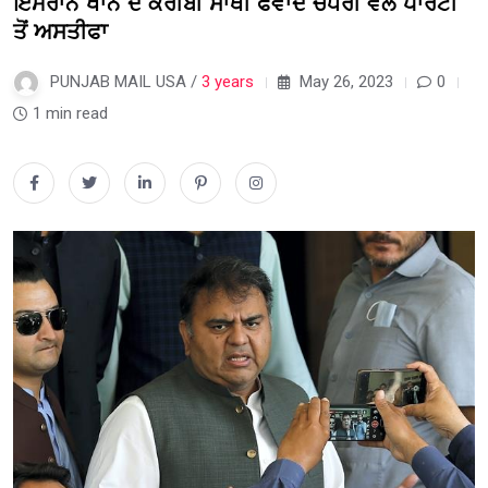
ਇਮਰਾਨ ਖਾਨ ਦੇ ਕਰੀਬੀ ਸਾਥੀ ਫਵਾਦ ਚੌਧਰੀ ਵੱਲੋਂ ਪਾਰਟੀ
ਤੋਂ ਅਸਤੀਫਾ
PUNJAB MAIL USA /
3 years
May 26, 2023
0
1 min read