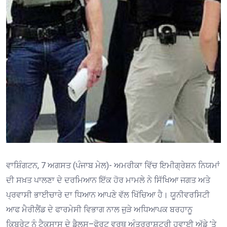
ਵਾਸ਼ਿੰਗਟਨ, 7 ਅਗਸਤ (ਪੰਜਾਬ ਮੇਲ)- ਅਮਰੀਕਾ ਵਿੱਚ ਇਮੀਗ੍ਰੇਸ਼ਨ ਨਿਯਮਾਂ
ਦੀ ਸਖ਼ਤ ਪਾਲਣਾ ਦੇ ਦਰਮਿਆਨ ਇੱਕ ਹੋਰ ਮਾਮਲੇ ਨੇ ਸਿੱਖਿਆ ਜਗਤ ਅਤੇ
ਪ੍ਰਵਾਸੀ ਭਾਈਚਾਰੇ ਦਾ ਧਿਆਨ ਆਪਣੇ ਵੱਲ ਖਿੱਚਿਆ ਹੈ। ਯੂਨੀਵਰਸਿਟੀ
ਆਫ ਮੈਰੀਲੈਂਡ ਦੇ ਫਾਰਮੇਸੀ ਵਿਭਾਗ ਨਾਲ ਜੁੜੇ ਅਧਿਆਪਕ ਬਰਹਾਨੂ
ਕਿਬਰੇਟ ਨੂੰ ਟੈਕਸਾਸ ਦੇ ਡੈਲਸ–ਫੋਰਟ ਵਰਥ ਅੰਤਰਰਾਸ਼ਟਰੀ ਹਵਾਈ ਅੱਡੇ ’ਤੇ