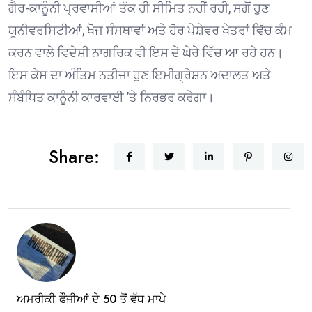
ਗੈਰ-ਕਾਨੂੰਨੀ ਪ੍ਰਵਾਸੀਆਂ ਤੱਕ ਹੀ ਸੀਮਿਤ ਨਹੀਂ ਰਹੀ, ਸਗੋਂ ਹੁਣ
ਯੂਨੀਵਰਸਿਟੀਆਂ, ਖੋਜ ਸੰਸਥਾਵਾਂ ਅਤੇ ਹੋਰ ਪੇਸ਼ੇਵਰ ਖੇਤਰਾਂ ਵਿੱਚ ਕੰਮ
ਕਰਨ ਵਾਲੇ ਵਿਦੇਸ਼ੀ ਨਾਗਰਿਕ ਵੀ ਇਸ ਦੇ ਘੇਰੇ ਵਿੱਚ ਆ ਰਹੇ ਹਨ।
ਇਸ ਕੇਸ ਦਾ ਅੰਤਿਮ ਨਤੀਜਾ ਹੁਣ ਇਮੀਗ੍ਰੇਸ਼ਨ ਅਦਾਲਤ ਅਤੇ
ਸੰਬੰਧਿਤ ਕਾਨੂੰਨੀ ਕਾਰਵਾਈ ’ਤੇ ਨਿਰਭਰ ਕਰੇਗਾ।
Share:
ਅਮਰੀਕੀ ਫੌਜੀਆਂ ਦੇ 50 ਤੋਂ ਵੱਧ ਮਾਪੇ