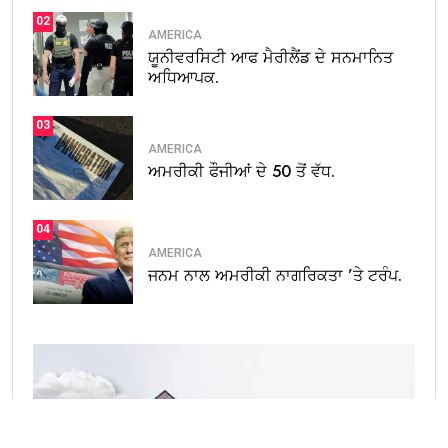
02
AMERICA
ਯੂਨੀਵਰਸਿਟੀ ਆਫ ਮੈਰੀਲੈਂਡ ਦੇ ਸਨਮਾਨਿਤ
ਅਧਿਆਪਕ.
03
AMERICA
ਅਮਰੀਕੀ ਫੌਜੀਆਂ ਦੇ 50 ਤੋਂ ਵੱਧ.
04
AMERICA
ਜਨਮ ਨਾਲ ਅਮਰੀਕੀ ਨਾਗਰਿਕਤਾ ’ਤੇ ਟਰੰਪ.