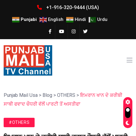
+1-916-320-9444 (USA)
Punjabi
English
Hindi
Urdu
Punjab Mail Usa
>
Blog
>
OTHERS
>
ਇਮਰਾਨ ਖਾਨ ਦੇ ਕਰੀਬੀ
ਸਾਥੀ ਫਵਾਦ ਚੌਧਰੀ ਵੱਲੋਂ ਪਾਰਟੀ ਤੋਂ ਅਸਤੀਫਾ
#OTHERS