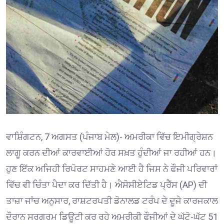
ਵਾਸ਼ਿੰਗਟਨ, 7 ਅਗਸਤ (ਪੰਜਾਬ ਮੇਲ)- ਅਮਰੀਕਾ ਵਿੱਚ ਇਮੀਗ੍ਰੇਸ਼ਨ
ਲਾਗੂ ਕਰਨ ਦੀਆਂ ਕਾਰਵਾਈਆਂ ਹੋਰ ਸਖ਼ਤ ਹੁੰਦੀਆਂ ਜਾ ਰਹੀਆਂ ਹਨ।
ਹੁਣ ਇੱਕ ਅਜਿਹੀ ਰਿਪੋਰਟ ਸਾਹਮਣੇ ਆਈ ਹੈ ਜਿਸ ਨੇ ਫੌਜੀ ਪਰਿਵਾਰਾਂ
ਵਿੱਚ ਵੀ ਚਿੰਤਾ ਪੈਦਾ ਕਰ ਦਿੱਤੀ ਹੈ। ਐਸੋਸੀਏਟਿਡ ਪ੍ਰੈੱਸ (AP) ਦੀ
ਤਾਜ਼ਾ ਜਾਂਚ ਅਨੁਸਾਰ, ਰਾਸ਼ਟਰਪਤੀ ਡੋਨਾਲਡ ਟਰੰਪ ਦੇ ਦੂਜੇ ਕਾਰਜਕਾਲ
ਦੌਰਾਨ ਸਰਗਰਮ ਡਿਊਟੀ ਕਰ ਰਹੇ ਅਮਰੀਕੀ ਫੌਜੀਆਂ ਦੇ ਘੱਟੋ-ਘੱਟ 51