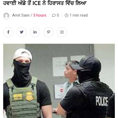
ਹਵਾਈ ਅੱਡੇ ਤੋਂ ICE ਨੇ ਹਿਰਾਸਤ ਵਿੱਚ ਲਿਆ
Amit Saini /
3 hours
0
1 min read