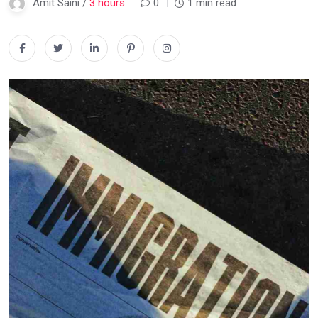
Amit Saini /
3 hours
0
1 min read