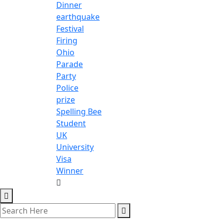
Dinner
earthquake
Festival
Firing
Ohio
Parade
Party
Police
prize
Spelling Bee
Student
UK
University
Visa
Winner