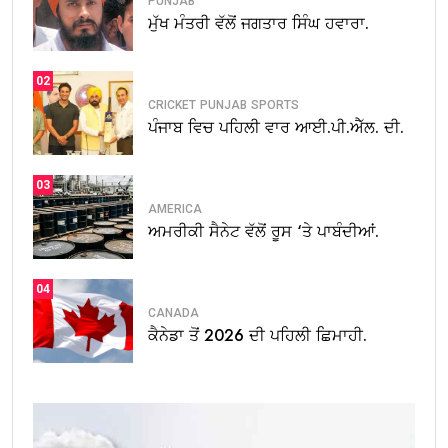
PUNJAB
ਮੁੱਖ ਮੰਤਰੀ ਵੱਲੋਂ ਜਗਤਾਰ ਸਿੰਘ ਹਵਾਰਾ.
02
CRICKET
PUNJAB
SPORTS
ਪੰਜਾਬ ਵਿਚ ਪਹਿਲੀ ਵਾਰ ਆਈ.ਪੀ.ਐੱਲ. ਦੀ.
03
AMERICA
ਅਮਰੀਕੀ ਸੈਨੇਟ ਵੱਲੋਂ ਰੂਸ ‘ਤੇ ਪਾਬੰਦੀਆਂ.
04
CANADA
ਕੈਨੇਡਾ ਤੋਂ 2026 ਦੀ ਪਹਿਲੀ ਛਿਮਾਹੀ.