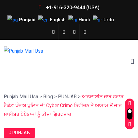
+1-916-320-9444 (USA)
Punjabi
English
Hindi
Urdu
Punjab Mail Usa
>
Blog
>
PUNJAB
>
ਆਨਲਾਈਨ ਜਾਬ ਫਰਾਡ
ਰੈਕੇਟ: ਪੰਜਾਬ ਪੁਲਿਸ ਦੀ Cyber Crime ਡਿਵੀਜ਼ਨ ਨੇ ਆਸਾਮ ਤੋਂ ਚਾਰ
ਸਾਈਬਰ ਧੋਖੇਬਾਜ਼ਾਂ ਨੂੰ ਕੀਤਾ ਗ੍ਰਿਫਤਾਰ
#PUNJAB