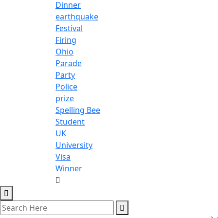
Dinner
earthquake
Festival
Firing
Ohio
Parade
Party
Police
prize
Spelling Bee
Student
UK
University
Visa
Winner