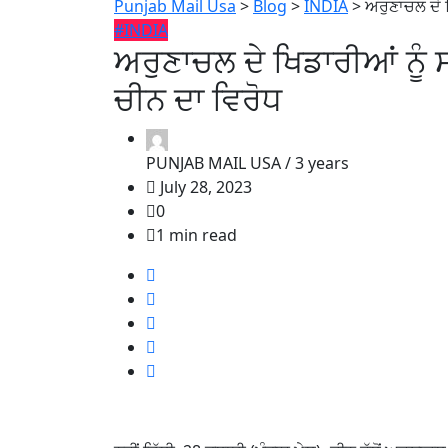
Punjab Mail Usa
>
Blog
>
INDIA
>
ਅਰੁਣਾਚਲ ਦੇ ਖ
#INDIA
ਅਰੁਣਾਚਲ ਦੇ ਖਿਡਾਰੀਆਂ ਨੂੰ ਸ
ਚੀਨ ਦਾ ਵਿਰੋਧ
PUNJAB MAIL USA /
3 years
July 28, 2023
0
1 min read