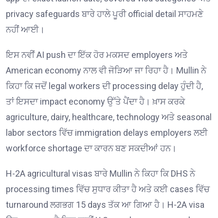
privacy safeguards ਬਾਰੇ ਹਾਲੇ ਪੂਰੀ official detail ਸਾਹਮਣੇ
ਨਹੀਂ ਆਈ।
ਇਸ ਨਵੀਂ AI push ਦਾ ਇੱਕ ਹੋਰ ਮਕਸਦ employers ਅਤੇ
American economy ਨਾਲ ਵੀ ਜੋੜਿਆ ਜਾ ਰਿਹਾ ਹੈ। Mullin ਨੇ
ਕਿਹਾ ਕਿ ਜਦੋਂ legal workers ਦੀ processing delay ਹੁੰਦੀ ਹੈ,
ਤਾਂ ਇਸਦਾ impact economy ਉੱਤੇ ਪੈਂਦਾ ਹੈ। ਖ਼ਾਸ ਕਰਕੇ
agriculture, dairy, healthcare, technology ਅਤੇ seasonal
labor sectors ਵਿੱਚ immigration delays employers ਲਈ
workforce shortage ਦਾ ਕਾਰਨ ਬਣ ਸਕਦੀਆਂ ਹਨ।
H-2A agricultural visas ਬਾਰੇ Mullin ਨੇ ਕਿਹਾ ਕਿ DHS ਨੇ
processing times ਵਿੱਚ ਸੁਧਾਰ ਕੀਤਾ ਹੈ ਅਤੇ ਕਈ cases ਵਿੱਚ
turnaround ਲਗਭਗ 15 days ਤੱਕ ਆ ਗਿਆ ਹੈ। H-2A visa