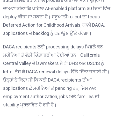
automated ਤਰੀਕੇ ਨਾਲ process ਕੀਤਾ ਜਾ ਸਕੇ। ਉਨ੍ਹਾਂ ਨੇ
ਦਾਅਵਾ ਕੀਤਾ ਕਿ ਪਹਿਲਾ AI-enabled platform 30 ਦਿਨਾਂ ਵਿੱਚ
deploy ਕੀਤਾ ਜਾ ਸਕਦਾ ਹੈ। ਸ਼ੁਰੂਆਤੀ rollout ਦਾ focus
Deferred Action for Childhood Arrivals, ਯਾਨੀ DACA,
applications ਦੇ backlog ਨੂੰ ਘਟਾਉਣ ਉੱਤੇ ਹੋਵੇਗਾ।
DACA recipients ਲਈ processing delays ਪਿਛਲੇ ਕੁਝ
ਮਹੀਨਿਆਂ ਤੋਂ ਵੱਡੀ ਚਿੰਤਾ ਬਣੀਆਂ ਹੋਈਆਂ ਹਨ। California
Central Valley ਦੇ lawmakers ਨੇ ਵੀ DHS ਅਤੇ USCIS ਨੂੰ
letter ਭੇਜ ਕੇ DACA renewal delays ਉੱਤੇ ਚਿੰਤਾ ਜਤਾਈ ਸੀ।
ਉਨ੍ਹਾਂ ਨੇ ਕਿਹਾ ਸੀ ਕਿ ਕਈ DACA recipients ਦੀਆਂ
applications ਛੇ ਮਹੀਨਿਆਂ ਤੋਂ pending ਹਨ, ਜਿਸ ਨਾਲ
employment authorization, jobs ਅਤੇ families ਦੀ
stability ਪ੍ਰਭਾਵਿਤ ਹੋ ਰਹੀ ਹੈ।