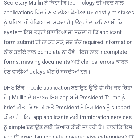
Secretary Mullin ਨੇ ਕਿਹਾ ਕਿ technology ਦੀ ਮਦਦ ਨਾਲ
applications ਵਿੱਚ ਹੋਣ ਵਾਲੀਆਂ ਛੋਟੀਆਂ ਪਰ costly mistakes
ਨੂੰ ਪਹਿਲਾਂ ਹੀ ਰੋਕਿਆ ਜਾ ਸਕਦਾ ਹੈ। ਉਨ੍ਹਾਂ ਦਾ ਕਹਿਣਾ ਸੀ ਕਿ
system ਇਸ ਤਰ੍ਹਾਂ ਬਣਾਇਆ ਜਾ ਸਕਦਾ ਹੈ ਕਿ applicant
form submit ਹੀ ਨਾ ਕਰ ਸਕੇ, ਜਦ ਤੱਕ required information
ਠੀਕ ਤਰੀਕੇ ਨਾਲ complete ਨਾ ਹੋਵੇ। ਇਸ ਨਾਲ incomplete
forms, missing documents ਅਤੇ clerical errors ਕਾਰਨ
ਹੋਣ ਵਾਲੀਆਂ delays ਘੱਟ ਹੋ ਸਕਦੀਆਂ ਹਨ।
DHS ਇੱਕ mobile application ਬਣਾਉਣ ਉੱਤੇ ਵੀ ਕੰਮ ਕਰ ਰਿਹਾ
ਹੈ। Mullin ਦੇ ਮੁਤਾਬਕ ਇਸ app ਬਾਰੇ President Trump ਨੂੰ
brief ਕੀਤਾ ਗਿਆ ਹੈ ਅਤੇ President ਨੇ ਇਸ idea ਨੂੰ support
ਕੀਤਾ ਹੈ। ਇਹ app applicants ਲਈ immigration services
ਨੂੰ simple ਬਣਾਉਣ ਲਈ ਤਿਆਰ ਕੀਤੀ ਜਾ ਰਹੀ ਹੈ। ਹਾਲਾਂਕਿ ਇਸ
app ਦੀ exact launch date, covered visa categories ਅਤੇ