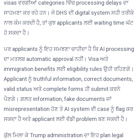
visas ਵਰਗੀਆਂ categories ਵਿੱਚ processing delays ਦਾ
ਸਾਹਮਣਾ ਕਰ ਰਹੇ ਹਨ। ਜੇ DHS ਦੀ digital system ਸਹੀ ਤਰੀਕੇ
ਨਾਲ ਕੰਮ ਕਰਦੀ ਹੈ, ਤਾਂ ਕੁਝ applicants ਲਈ waiting time ਘੱਟ
ਹੋ ਸਕਦਾ ਹੈ।
ਪਰ applicants ਨੂੰ ਇਹ ਸਮਝਣਾ ਚਾਹੀਦਾ ਹੈ ਕਿ AI processing
ਦਾ ਮਤਲਬ automatic approval ਨਹੀਂ। Visa ਅਤੇ
immigration benefits ਲਈ eligibility rules ਉਹੀ ਰਹਿਣਗੇ।
Applicant ਨੂੰ truthful information, correct documents,
valid status ਅਤੇ complete forms ਹੀ submit ਕਰਨੇ
ਪੈਣਗੇ। ਗਲਤ information, fake documents ਜਾਂ
misrepresentation ਹੋਣ ਤੇ AI system ਵੀ case ਨੂੰ flag ਕਰ
ਸਕਦਾ ਹੈ ਅਤੇ applicant ਲਈ ਵੱਡੀ problem ਬਣ ਸਕਦੀ ਹੈ।
ਕੁੱਲ ਮਿਲਾ ਕੇ Trump administration ਦਾ ਇਹ plan legal