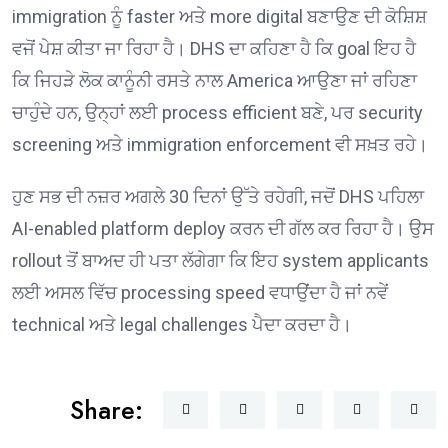
immigration ਨੂੰ faster ਅਤੇ more digital ਬਣਾਉਣ ਦੀ ਕੋਸ਼ਿਸ਼
ਵਜੋਂ ਪੇਸ਼ ਕੀਤਾ ਜਾ ਰਿਹਾ ਹੈ। DHS ਦਾ ਕਹਿਣਾ ਹੈ ਕਿ goal ਇਹ ਹੈ
ਕਿ ਜਿਹੜੇ ਲੋਕ ਕਾਨੂੰਨੀ ਰਸਤੇ ਨਾਲ America ਆਉਣਾ ਜਾਂ ਰਹਿਣਾ
ਚਾਹੁੰਦੇ ਹਨ, ਉਨ੍ਹਾਂ ਲਈ process efficient ਬਣੇ, ਪਰ security
screening ਅਤੇ immigration enforcement ਵੀ ਸਖ਼ਤ ਰਹੇ।
ਹੁਣ ਸਭ ਦੀ ਨਜ਼ਰ ਅਗਲੇ 30 ਦਿਨਾਂ ਉੱਤੇ ਰਹੇਗੀ, ਜਦੋਂ DHS ਪਹਿਲਾ
AI-enabled platform deploy ਕਰਨ ਦੀ ਗੱਲ ਕਰ ਰਿਹਾ ਹੈ। ਉਸ
rollout ਤੋਂ ਬਾਅਦ ਹੀ ਪਤਾ ਲੱਗੇਗਾ ਕਿ ਇਹ system applicants
ਲਈ ਅਸਲ ਵਿੱਚ processing speed ਵਧਾਉਂਦਾ ਹੈ ਜਾਂ ਨਵੇਂ
technical ਅਤੇ legal challenges ਪੈਦਾ ਕਰਦਾ ਹੈ।
Share: