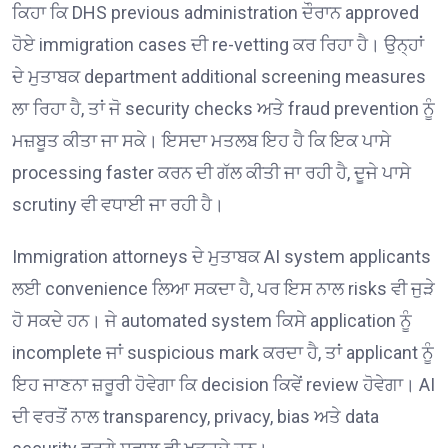
ਕਿਹਾ ਕਿ DHS previous administration ਦੌਰਾਨ approved
ਹੋਏ immigration cases ਦੀ re-vetting ਕਰ ਰਿਹਾ ਹੈ। ਉਨ੍ਹਾਂ
ਦੇ ਮੁਤਾਬਕ department additional screening measures
ਲਾ ਰਿਹਾ ਹੈ, ਤਾਂ ਜੋ security checks ਅਤੇ fraud prevention ਨੂੰ
ਮਜ਼ਬੂਤ ਕੀਤਾ ਜਾ ਸਕੇ। ਇਸਦਾ ਮਤਲਬ ਇਹ ਹੈ ਕਿ ਇਕ ਪਾਸੇ
processing faster ਕਰਨ ਦੀ ਗੱਲ ਕੀਤੀ ਜਾ ਰਹੀ ਹੈ, ਦੂਜੇ ਪਾਸੇ
scrutiny ਵੀ ਵਧਾਈ ਜਾ ਰਹੀ ਹੈ।
Immigration attorneys ਦੇ ਮੁਤਾਬਕ AI system applicants
ਲਈ convenience ਲਿਆ ਸਕਦਾ ਹੈ, ਪਰ ਇਸ ਨਾਲ risks ਵੀ ਜੁੜੇ
ਹੋ ਸਕਦੇ ਹਨ। ਜੇ automated system ਕਿਸੇ application ਨੂੰ
incomplete ਜਾਂ suspicious mark ਕਰਦਾ ਹੈ, ਤਾਂ applicant ਨੂੰ
ਇਹ ਜਾਣਨਾ ਜ਼ਰੂਰੀ ਹੋਵੇਗਾ ਕਿ decision ਕਿਵੇਂ review ਹੋਵੇਗਾ। AI
ਦੀ ਵਰਤੋਂ ਨਾਲ transparency, privacy, bias ਅਤੇ data