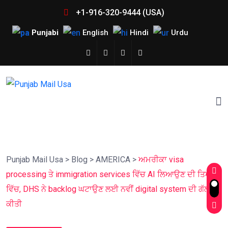
+1-916-320-9444 (USA)
Punjabi
English
Hindi
Urdu
Punjab Mail Usa
>
Blog
>
AMERICA
>
ਅਮਰੀਕਾ visa
processing ਤੇ immigration services ਵਿੱਚ AI ਲਿਆਉਣ ਦੀ ਤਿਆਰੀ
ਵਿੱਚ, DHS ਨੇ backlog ਘਟਾਉਣ ਲਈ ਨਵੀਂ digital system ਦੀ ਗੱਲ
ਕੀਤੀ