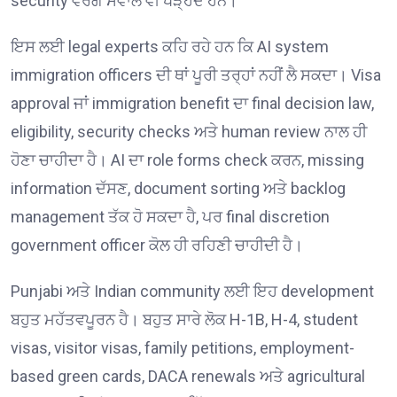
security ਵਰਗੇ ਸਵਾਲ ਵੀ ਖੜ੍ਹਦੇ ਹਨ।
ਇਸ ਲਈ legal experts ਕਹਿ ਰਹੇ ਹਨ ਕਿ AI system
immigration officers ਦੀ ਥਾਂ ਪੂਰੀ ਤਰ੍ਹਾਂ ਨਹੀਂ ਲੈ ਸਕਦਾ। Visa
approval ਜਾਂ immigration benefit ਦਾ final decision law,
eligibility, security checks ਅਤੇ human review ਨਾਲ ਹੀ
ਹੋਣਾ ਚਾਹੀਦਾ ਹੈ। AI ਦਾ role forms check ਕਰਨ, missing
information ਦੱਸਣ, document sorting ਅਤੇ backlog
management ਤੱਕ ਹੋ ਸਕਦਾ ਹੈ, ਪਰ final discretion
government officer ਕੋਲ ਹੀ ਰਹਿਣੀ ਚਾਹੀਦੀ ਹੈ।
Punjabi ਅਤੇ Indian community ਲਈ ਇਹ development
ਬਹੁਤ ਮਹੱਤਵਪੂਰਨ ਹੈ। ਬਹੁਤ ਸਾਰੇ ਲੋਕ H-1B, H-4, student
visas, visitor visas, family petitions, employment-
based green cards, DACA renewals ਅਤੇ agricultural