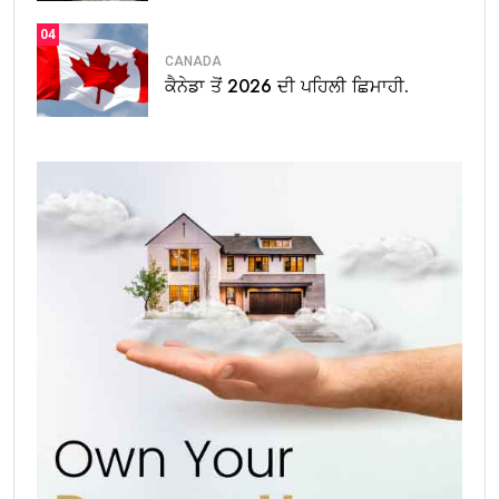
04
CANADA
ਕੈਨੇਡਾ ਤੋਂ 2026 ਦੀ ਪਹਿਲੀ ਛਿਮਾਹੀ.