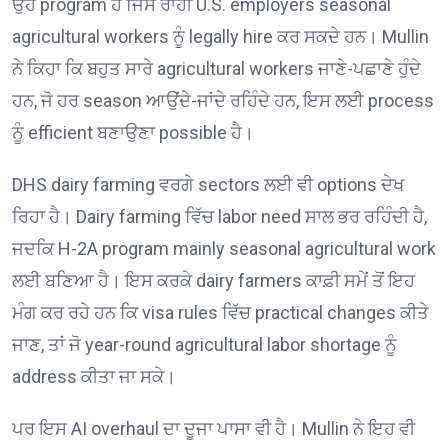
ਉਹ program ਹੈ ਜਿਸ ਰਾਹੀਂ U.S. employers seasonal
agricultural workers ਨੂੰ legally hire ਕਰ ਸਕਦੇ ਹਨ। Mullin
ਨੇ ਕਿਹਾ ਕਿ ਬਹੁਤ ਸਾਰੇ agricultural workers ਜਾਣੇ-ਪਛਾਣੇ ਹੁੰਦੇ
ਹਨ, ਜੋ ਹਰ season ਆਉਂਦੇ-ਜਾਂਦੇ ਰਹਿੰਦੇ ਹਨ, ਇਸ ਲਈ process
ਨੂੰ efficient ਬਣਾਉਣਾ possible ਹੈ।
DHS dairy farming ਵਰਗੇ sectors ਲਈ ਵੀ options ਦੇਖ
ਰਿਹਾ ਹੈ। Dairy farming ਵਿੱਚ labor need ਸਾਲ ਭਰ ਰਹਿੰਦੀ ਹੈ,
ਜਦਕਿ H-2A program mainly seasonal agricultural work
ਲਈ ਬਣਿਆ ਹੈ। ਇਸ ਕਰਕੇ dairy farmers ਕਾਫ਼ੀ ਸਮੇਂ ਤੋਂ ਇਹ
ਮੰਗ ਕਰ ਰਹੇ ਹਨ ਕਿ visa rules ਵਿੱਚ practical changes ਕੀਤੇ
ਜਾਣ, ਤਾਂ ਜੋ year-round agricultural labor shortage ਨੂੰ
address ਕੀਤਾ ਜਾ ਸਕੇ।
ਪਰ ਇਸ AI overhaul ਦਾ ਦੂਜਾ ਪਾਸਾ ਵੀ ਹੈ। Mullin ਨੇ ਇਹ ਵੀ