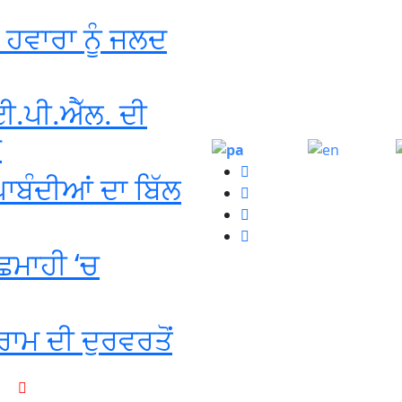
ਘ ਹਵਾਰਾ ਨੂੰ ਜਲਦ
.ਪੀ.ਐੱਲ. ਦੀ
ਬ
Punjabi
English
 ਪਾਬੰਦੀਆਂ ਦਾ ਬਿੱਲ
ਛਿਮਾਹੀ ‘ਚ
ਰਾਮ ਦੀ ਦੁਰਵਰਤੋਂ
+1-916-320-9444 (USA)