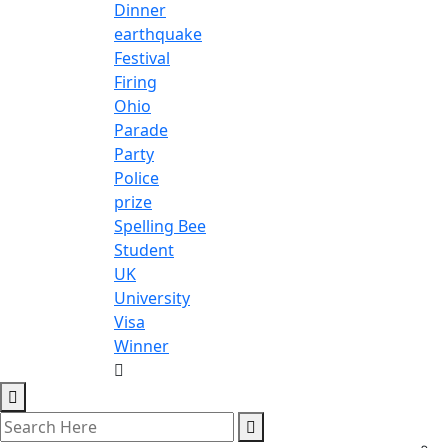
Dinner
earthquake
Festival
Firing
Ohio
Parade
Party
Police
prize
Spelling Bee
Student
UK
University
Visa
Winner