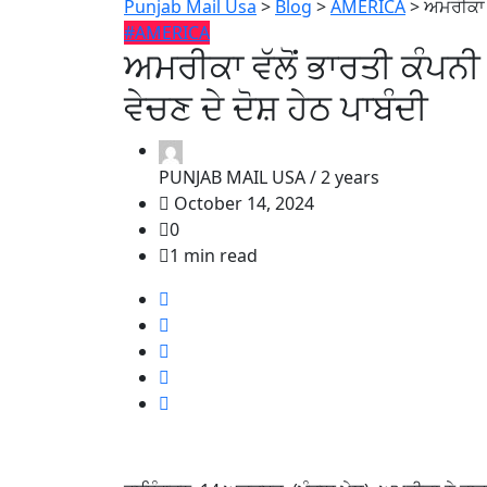
Punjab Mail Usa
>
Blog
>
AMERICA
>
ਅਮਰੀਕਾ ਵ
#AMERICA
ਅਮਰੀਕਾ ਵੱਲੋਂ ਭਾਰਤੀ ਕੰਪਨੀ
ਵੇਚਣ ਦੇ ਦੋਸ਼ ਹੇਠ ਪਾਬੰਦੀ
PUNJAB MAIL USA /
2 years
October 14, 2024
0
1 min read