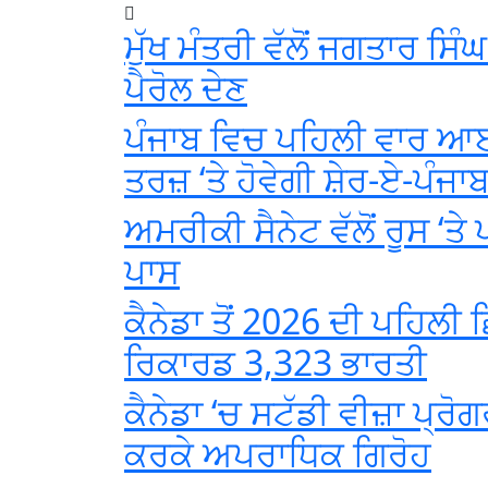
ਮੁੱਖ ਮੰਤਰੀ ਵੱਲੋਂ ਜਗਤਾਰ ਸਿੰ
ਪੈਰੋਲ ਦੇਣ
ਪੰਜਾਬ ਵਿਚ ਪਹਿਲੀ ਵਾਰ ਆਈ
ਤਰਜ਼ ‘ਤੇ ਹੋਵੇਗੀ ਸ਼ੇਰ-ਏ-ਪੰਜਾ
ਅਮਰੀਕੀ ਸੈਨੇਟ ਵੱਲੋਂ ਰੂਸ ‘ਤੇ
ਪਾਸ
ਕੈਨੇਡਾ ਤੋਂ 2026 ਦੀ ਪਹਿਲੀ 
ਰਿਕਾਰਡ 3,323 ਭਾਰਤੀ
ਕੈਨੇਡਾ ‘ਚ ਸਟੱਡੀ ਵੀਜ਼ਾ ਪ੍ਰੋਗ
ਕਰਕੇ ਅਪਰਾਧਿਕ ਗਿਰੋਹ