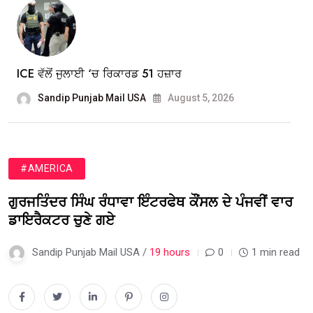
ICE ਵੱਲੋਂ ਜੁਲਾਈ ‘ਚ ਰਿਕਾਰਡ 51 ਹਜ਼ਾਰ
Sandip Punjab Mail USA
August 5, 2026
#AMERICA
ਗੁਰਜਤਿੰਦਰ ਸਿੰਘ ਰੰਧਾਵਾ ਇੰਟਰਫੇਥ ਕੌਂਸਲ ਦੇ ਪੰਜਵੀਂ ਵਾਰ
ਡਾਇਰੈਕਟਰ ਚੁਣੇ ਗਏ
Sandip Punjab Mail USA /
19 hours
0
1 min read