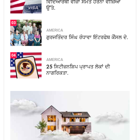
ਵਿਦਿਆਰਥੀ ਵੀਜ਼ਾ ਸਮੇਤ ਹੋਰਨਾਂ ਵੀਜ਼ਿਆਂ
ਉੱਤੇ.
03
AMERICA
ਗੁਰਜਤਿੰਦਰ ਸਿੰਘ ਰੰਧਾਵਾ ਇੰਟਰਫੇਥ ਕੌਂਸਲ ਦੇ.
04
AMERICA
25 ਸਿਟੀਜ਼ਨਸ਼ਿਪ ਪ੍ਰਾਪਤ ਲੋਕਾਂ ਦੀ
ਨਾਗਰਿਕਤਾ.