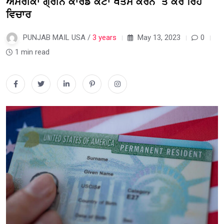
ਅਮਰੀਕਾ ਗ੍ਰੀਨ ਕਾਰਡ ਕੋਟਾ ਖਤਮ ਕਰਨ ‘ਤੇ ਕਰ ਰਿਹੈ
ਵਿਚਾਰ
PUNJAB MAIL USA /
3 years
May 13, 2023
0
1 min read