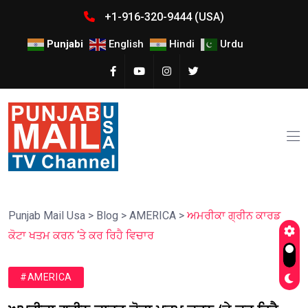
+1-916-320-9444 (USA)
Punjabi
English
Hindi
Urdu
Punjab Mail Usa
>
Blog
>
AMERICA
>
ਅਮਰੀਕਾ ਗ੍ਰੀਨ ਕਾਰਡ
ਕੋਟਾ ਖਤਮ ਕਰਨ ‘ਤੇ ਕਰ ਰਿਹੈ ਵਿਚਾਰ
#AMERICA