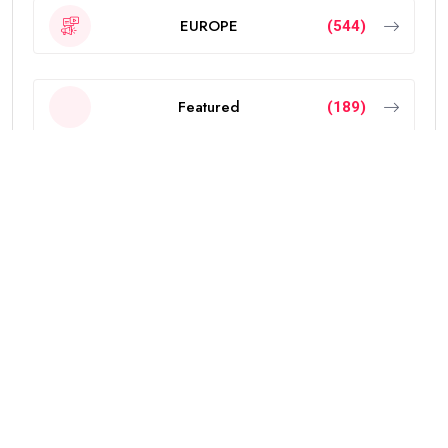
EUROPE
(544)
Featured
(189)
INDIA
(2297)
NEW ZEALAND
(18)
OTHERS
(785)
POLITICS
(6)