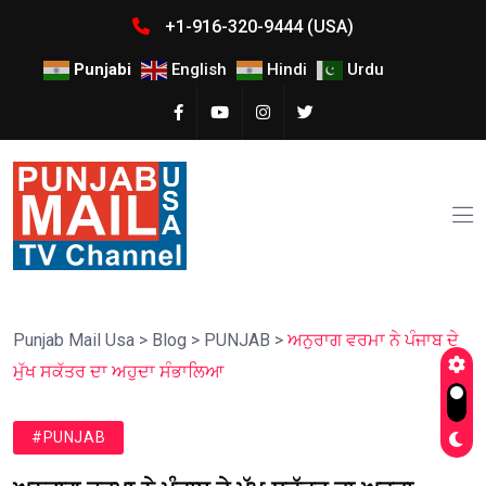
+1-916-320-9444 (USA)
Punjabi
English
Hindi
Urdu
Punjab Mail Usa
>
Blog
>
PUNJAB
>
ਅਨੁਰਾਗ ਵਰਮਾ ਨੇ ਪੰਜਾਬ ਦੇ
ਮੁੱਖ ਸਕੱਤਰ ਦਾ ਅਹੁਦਾ ਸੰਭਾਲਿਆ
#PUNJAB