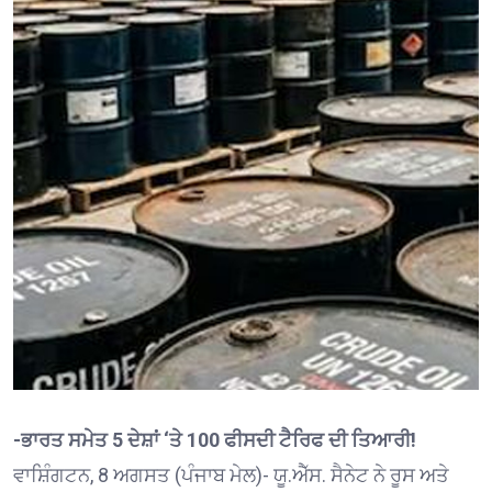
-ਭਾਰਤ ਸਮੇਤ 5 ਦੇਸ਼ਾਂ ‘ਤੇ 100 ਫੀਸਦੀ ਟੈਰਿਫ ਦੀ ਤਿਆਰੀ!
ਵਾਸ਼ਿੰਗਟਨ, 8 ਅਗਸਤ (ਪੰਜਾਬ ਮੇਲ)- ਯੂ.ਐੱਸ. ਸੈਨੇਟ ਨੇ ਰੂਸ ਅਤੇ