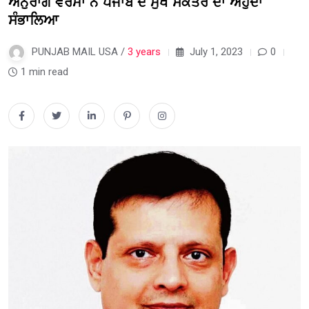
ਅਨੁਰਾਗ ਵਰਮਾ ਨੇ ਪੰਜਾਬ ਦੇ ਮੁੱਖ ਸਕੱਤਰ ਦਾ ਅਹੁਦਾ
ਸੰਭਾਲਿਆ
PUNJAB MAIL USA /
3 years
July 1, 2023
0
1 min read