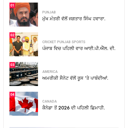
01
PUNJAB
ਮੁੱਖ ਮੰਤਰੀ ਵੱਲੋਂ ਜਗਤਾਰ ਸਿੰਘ ਹਵਾਰਾ.
02
CRICKET
PUNJAB
SPORTS
ਪੰਜਾਬ ਵਿਚ ਪਹਿਲੀ ਵਾਰ ਆਈ.ਪੀ.ਐੱਲ. ਦੀ.
03
AMERICA
ਅਮਰੀਕੀ ਸੈਨੇਟ ਵੱਲੋਂ ਰੂਸ ‘ਤੇ ਪਾਬੰਦੀਆਂ.
04
CANADA
ਕੈਨੇਡਾ ਤੋਂ 2026 ਦੀ ਪਹਿਲੀ ਛਿਮਾਹੀ.