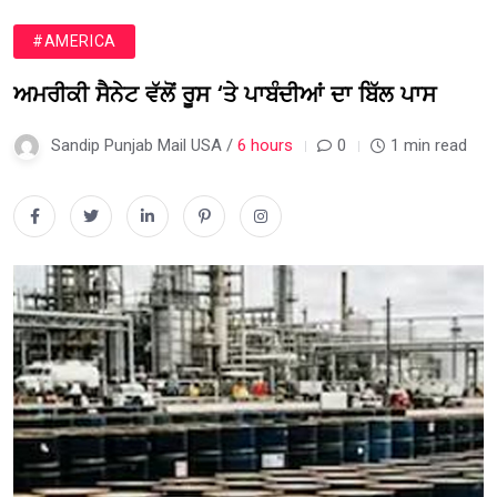
#AMERICA
ਅਮਰੀਕੀ ਸੈਨੇਟ ਵੱਲੋਂ ਰੂਸ ‘ਤੇ ਪਾਬੰਦੀਆਂ ਦਾ ਬਿੱਲ ਪਾਸ
Sandip Punjab Mail USA /
6 hours
0
1 min read