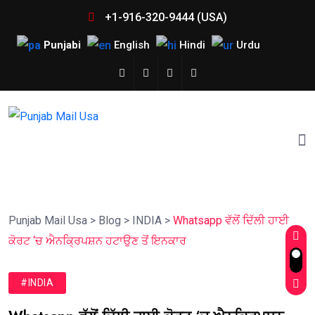
+1-916-320-9444 (USA)
Punjabi
English
Hindi
Urdu
Punjab Mail Usa
>
Blog
>
INDIA
>
Whatsapp ਵੱਲੋਂ ਦਿੱਲੀ ਹਾਈ
ਕੋਰਟ ‘ਚ ਐਨਕ੍ਰਿਪਸ਼ਨ ਹਟਾਉਣ ਤੋਂ ਇਨਕਾਰ
#INDIA