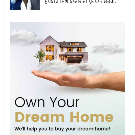
ਸੁਖਬੀਰ ਸਿੰਘ ਬਾਦਲ ਦੀ ਪ੍ਰਧਾਨ ਮੰਤਰੀ.