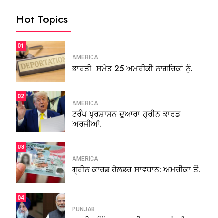
Hot Topics
01
AMERICA
ਭਾਰਤੀ ਸਮੇਤ 25 ਅਮਰੀਕੀ ਨਾਗਰਿਕਾਂ ਨੂੰ.
02
AMERICA
ਟਰੰਪ ਪ੍ਰਸ਼ਾਸਨ ਦੁਆਰਾ ਗ੍ਰੀਨ ਕਾਰਡ
ਅਰਜੀਆਂ.
03
AMERICA
ਗ੍ਰੀਨ ਕਾਰਡ ਹੋਲਡਰ ਸਾਵਧਾਨ: ਅਮਰੀਕਾ ਤੋਂ.
04
PUNJAB