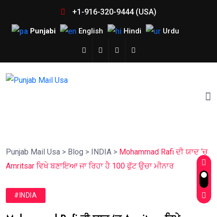
+1-916-320-9444 (USA)
Punjabi
English
Hindi
Urdu
Punjab Mail Usa
>
Blog
>
INDIA
>
Mohammad Rafi ਦੀ ਯਾਦ ‘ਚ
Amritsar ਵਿਖੇ ਬਣਾਇਆ ਜਾ ਰਿਹਾ ਹੈ 100 ਫੁੱਟ ਉਚਾ ਮੀਨਾਰ
#INDIA