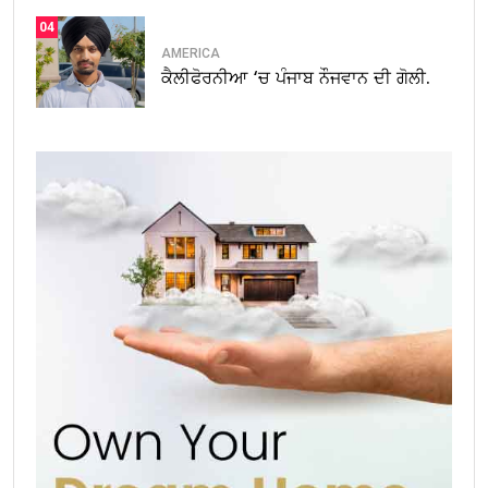
04
AMERICA
ਕੈਲੀਫੋਰਨੀਆ ‘ਚ ਪੰਜਾਬ ਨੌਜਵਾਨ ਦੀ ਗੋਲੀ.