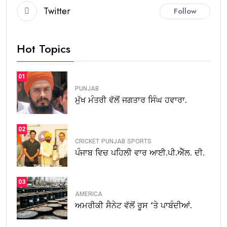
Twitter
Follow
Hot Topics
01
PUNJAB
ਮੁੱਖ ਮੰਤਰੀ ਵੱਲੋਂ ਜਗਤਾਰ ਸਿੰਘ ਹਵਾਰਾ.
02
CRICKET
PUNJAB
SPORTS
ਪੰਜਾਬ ਵਿਚ ਪਹਿਲੀ ਵਾਰ ਆਈ.ਪੀ.ਐੱਲ. ਦੀ.
03
AMERICA
ਅਮਰੀਕੀ ਸੈਨੇਟ ਵੱਲੋਂ ਰੂਸ ‘ਤੇ ਪਾਬੰਦੀਆਂ.