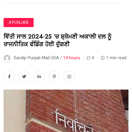
#PUNJAB
ਵਿੱਤੀ ਸਾਲ 2024-25 ‘ਚ ਸ਼੍ਰੋਮਣੀ ਅਕਾਲੀ ਦਲ ਨੂੰ
ਰਾਜਨੀਤਿਕ ਫੰਡਿੰਗ ਹੋਈ ਦੁੱਗਣੀ
Sandip Punjab Mail USA /
14 hours
0
1 min read