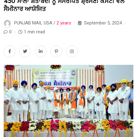
450 ਸਾਲਾ ਸ਼ਤਾਬਦੀ ਨੂੰ ਸਮਰਪਿਤ ਸ਼੍ਰੋਮਣੀ ਕਮੇਟੀ ਵੱਲੋਂ
ਸੈਮੀਨਾਰ ਆਯੋਜਿਤ
PUNJAB MAIL USA /
2 years
September 5, 2024
0
1 min read