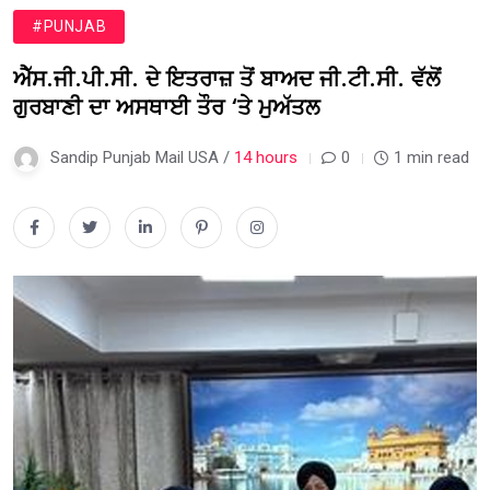
#PUNJAB
ਐੱਸ.ਜੀ.ਪੀ.ਸੀ. ਦੇ ਇਤਰਾਜ਼ ਤੋਂ ਬਾਅਦ ਜੀ.ਟੀ.ਸੀ. ਵੱਲੋਂ
ਗੁਰਬਾਣੀ ਦਾ ਅਸਥਾਈ ਤੌਰ ‘ਤੇ ਮੁਅੱਤਲ
Sandip Punjab Mail USA /
14 hours
0
1 min read