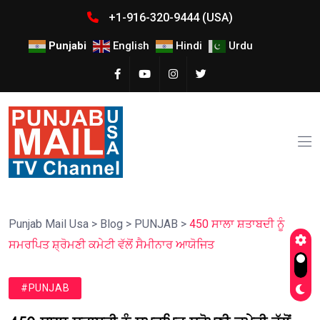
+1-916-320-9444 (USA)
Punjabi
English
Hindi
Urdu
Punjab Mail Usa
>
Blog
>
PUNJAB
>
450 ਸਾਲਾ ਸ਼ਤਾਬਦੀ ਨੂੰ
ਸਮਰਪਿਤ ਸ਼੍ਰੋਮਣੀ ਕਮੇਟੀ ਵੱਲੋਂ ਸੈਮੀਨਾਰ ਆਯੋਜਿਤ
#PUNJAB