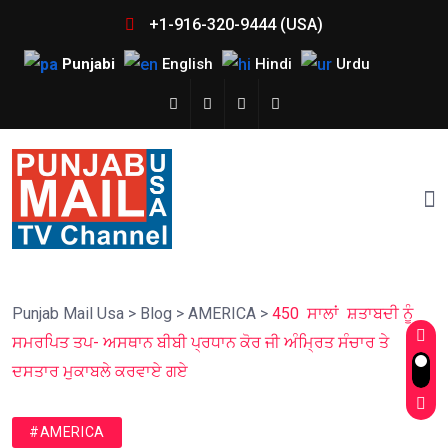
+1-916-320-9444 (USA)
Punjabi
English
Hindi
Urdu
Punjab Mail Usa
>
Blog
>
AMERICA
>
450 ਸਾਲਾਂ ਸ਼ਤਾਬਦੀ ਨੂੰ
ਸਮਰਪਿਤ ਤਪ- ਅਸਥਾਨ ਬੀਬੀ ਪ੍ਰਧਾਨ ਕੋਰ ਜੀ ਅੰਮ੍ਰਿਤ ਸੰਚਾਰ ਤੇ
ਦਸਤਾਰ ਮੁਕਾਬਲੇ ਕਰਵਾਏ ਗਏ
#AMERICA