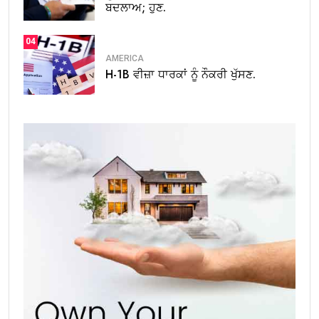
ਬਦਲਾਅ; ਹੁਣ.
04
AMERICA
H-1B ਵੀਜ਼ਾ ਧਾਰਕਾਂ ਨੂੰ ਨੌਕਰੀ ਖੁੱਸਣ.