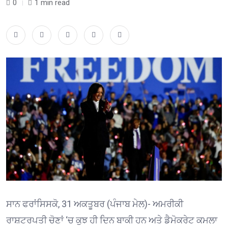
0
1 min read
ਸਾਨ ਫਰਾਂਸਿਸਕੋ, 31 ਅਕਤੂਬਰ (ਪੰਜਾਬ ਮੇਲ)- ਅਮਰੀਕੀ
ਰਾਸ਼ਟਰਪਤੀ ਚੋਣਾਂ ‘ਚ ਕੁਝ ਹੀ ਦਿਨ ਬਾਕੀ ਹਨ ਅਤੇ ਡੈਮੋਕਰੇਟ ਕਮਲਾ