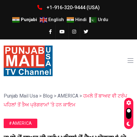
+1-916-320-9444 (USA)
Punjabi
English
Hindi
Urdu
Punjab Mail Usa
>
Blog
>
AMERICA
>
ਹਮਲੇ ਤੋਂ ਬਾਅਦ ਵੀ ਟਰੰਪ
ਪਹਿਲਾਂ ਤੋਂ ਤੈਅ ਪ੍ਰੋਗਰਾਮਾਂ ‘ਤੇ ਹਨ ਕਾਇਮ
#AMERICA