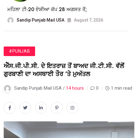
ਮਹਿਲਾ ਟੀ-20 ਏਸ਼ੀਆ ਕੱਪ 28 ਅਗਸਤ ਤੋਂ;
Sandip Punjab Mail USA
August 7, 2026
#PUNJAB
ਐੱਸ.ਜੀ.ਪੀ.ਸੀ. ਦੇ ਇਤਰਾਜ਼ ਤੋਂ ਬਾਅਦ ਜੀ.ਟੀ.ਸੀ. ਵੱਲੋਂ
ਗੁਰਬਾਣੀ ਦਾ ਅਸਥਾਈ ਤੌਰ ‘ਤੇ ਮੁਅੱਤਲ
Sandip Punjab Mail USA /
14 hours
0
1 min read