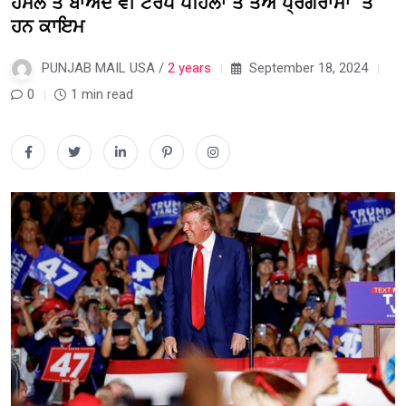
ਹਮਲੇ ਤੋਂ ਬਾਅਦ ਵੀ ਟਰੰਪ ਪਹਿਲਾਂ ਤੋਂ ਤੈਅ ਪ੍ਰੋਗਰਾਮਾਂ ‘ਤੇ
ਹਨ ਕਾਇਮ
PUNJAB MAIL USA /
2 years
September 18, 2024
0
1 min read