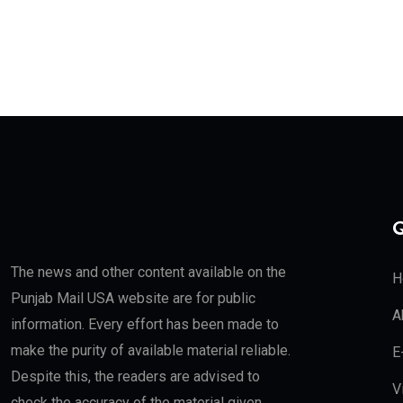
Q
The news and other content available on the
H
Punjab Mail USA website are for public
A
information. Every effort has been made to
make the purity of available material reliable.
E
Despite this, the readers are advised to
V
check the accuracy of the material given