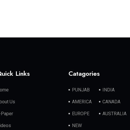
uick Links
Catagories
ome
PUNJAB
INDIA
bout Us
AMERICA
CANADA
-Paper
EUROPE
AUSTRALIA
ideos
NEW