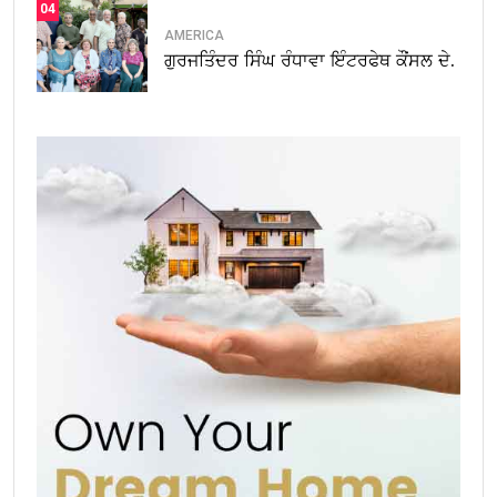
04
AMERICA
ਗੁਰਜਤਿੰਦਰ ਸਿੰਘ ਰੰਧਾਵਾ ਇੰਟਰਫੇਥ ਕੌਂਸਲ ਦੇ.