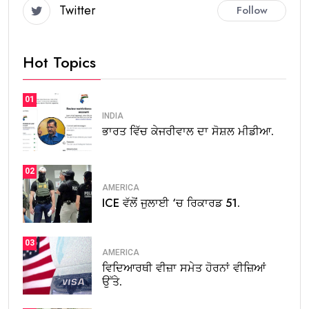
Twitter
Follow
Hot Topics
01
INDIA
ਭਾਰਤ ਵਿੱਚ ਕੇਜਰੀਵਾਲ ਦਾ ਸੋਸ਼ਲ ਮੀਡੀਆ.
02
AMERICA
ICE ਵੱਲੋਂ ਜੁਲਾਈ ‘ਚ ਰਿਕਾਰਡ 51.
03
AMERICA
ਵਿਦਿਆਰਥੀ ਵੀਜ਼ਾ ਸਮੇਤ ਹੋਰਨਾਂ ਵੀਜ਼ਿਆਂ
ਉੱਤੇ.