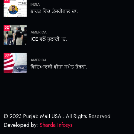
INDIA
ਭਾਰਤ ਵਿੱਚ ਕੇਜਰੀਵਾਲ ਦਾ.
02
AMERICA
ICE ਵੱਲੋਂ ਜੁਲਾਈ ‘ਚ.
03
AMERICA
ਵਿਦਿਆਰਥੀ ਵੀਜ਼ਾ ਸਮੇਤ ਹੋਰਨਾਂ.
© 2023 Punjab Mail USA . All Rights Reserved
Developed by:
Sharda Infosys