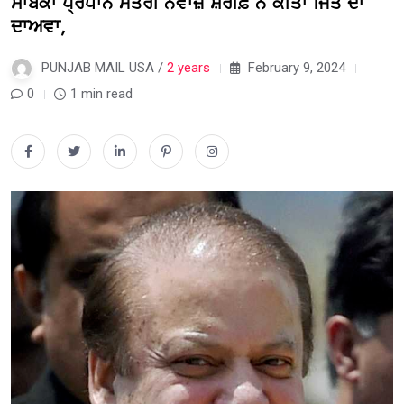
ਸਾਬਕਾ ਪ੍ਰਧਾਨ ਮੰਤਰੀ ਨਵਾਜ਼ ਸ਼ਰੀਫ਼ ਨੇ ਕੀਤਾ ਜਿੱਤ ਦਾ
ਦਾਅਵਾ,
PUNJAB MAIL USA /
2 years
February 9, 2024
0
1 min read