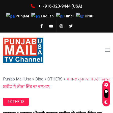
+1-916-320-9444 (USA)
Punjabi
English
Hindi
Urdu
Punjab Mail Usa
>
Blog
>
OTHERS
>
ਸਾਬਕਾ ਪ੍ਰਧਾਨ ਮੰਤਰੀ ਨਵਾਜ਼
ਸ਼ਰੀਫ਼ ਨੇ ਕੀਤਾ ਜਿੱਤ ਦਾ ਦਾਅਵਾ,
#OTHERS