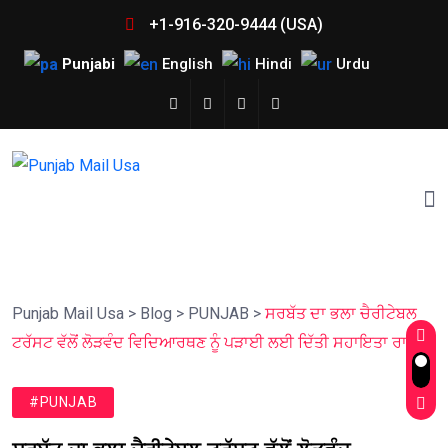
+1-916-320-9444 (USA)
Punjabi
English
Hindi
Urdu
Punjab Mail Usa
>
Blog
>
PUNJAB
>
ਸਰਬੱਤ ਦਾ ਭਲਾ ਚੈਰੀਟੇਬਲ
ਟਰੱਸਟ ਵੱਲੋਂ ਲੋੜਵੰਦ ਵਿਦਿਆਰਥਣ ਨੂੰ ਪੜਾਈ ਲਈ ਦਿੱਤੀ ਸਹਾਇਤਾ ਰਾਸ਼ੀ
#PUNJAB