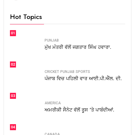
Hot Topics
01
PUNJAB
ਮੁੱਖ ਮੰਤਰੀ ਵੱਲੋਂ ਜਗਤਾਰ ਸਿੰਘ ਹਵਾਰਾ.
02
CRICKET
PUNJAB
SPORTS
ਪੰਜਾਬ ਵਿਚ ਪਹਿਲੀ ਵਾਰ ਆਈ.ਪੀ.ਐੱਲ. ਦੀ.
03
AMERICA
ਅਮਰੀਕੀ ਸੈਨੇਟ ਵੱਲੋਂ ਰੂਸ ‘ਤੇ ਪਾਬੰਦੀਆਂ.
04
CANADA