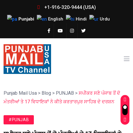
+1-916-320-9444 (USA)
Punjabi
English
Hindi
Urdu
Punjab Mail Usa
>
Blog
>
PUNJAB
>
ਸਪੀਕਰ ਸਣੇ ਪੰਜਾਬ ਤੋਂ ਦੋ
ਮੰਤਰੀਆਂ ਤੇ 17 ਵਿਧਾਇਕਾਂ ਨੇ ਕੀਤੇ ਕਰਤਾਰਪੁਰ ਸਾਹਿਬ ਦੇ ਦਰਸ਼ਨ
#PUNJAB