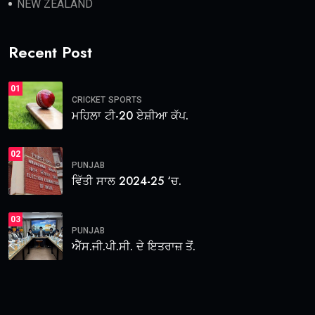
NEW ZEALAND
Recent Post
01
CRICKET
SPORTS
ਮਹਿਲਾ ਟੀ-20 ਏਸ਼ੀਆ ਕੱਪ.
02
PUNJAB
ਵਿੱਤੀ ਸਾਲ 2024-25 ‘ਚ.
03
PUNJAB
ਐੱਸ.ਜੀ.ਪੀ.ਸੀ. ਦੇ ਇਤਰਾਜ਼ ਤੋਂ.