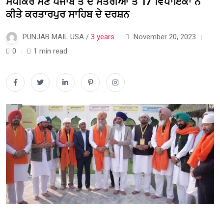
ਸਪੀਕਰ ਸਣੇ ਪੰਜਾਬ ਤੋਂ ਦੋ ਮੰਤਰੀਆਂ ਤੇ 17 ਵਿਧਾਇਕਾਂ ਨੇ
ਕੀਤੇ ਕਰਤਾਰਪੁਰ ਸਾਹਿਬ ਦੇ ਦਰਸ਼ਨ
PUNJAB MAIL USA /
3 years
November 20, 2023
0
1 min read