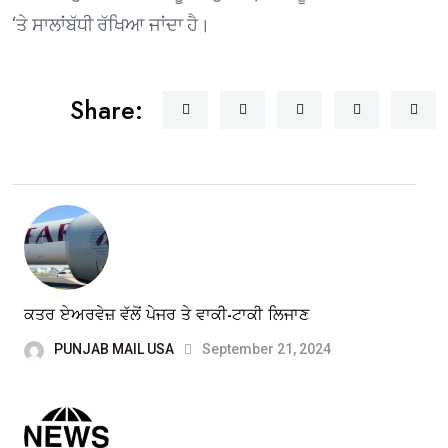
‘ਤੇ ਸਾਲਾਂਬੱਧੀ ਰੱਖਿਆ ਜਾਂਦਾ ਹੈ।
Share:
ਕਤਰ ਏਅਰਵੇਜ਼ ਵੱਲੋਂ ਪੇਜਰ ਤੇ ਵਾਕੀ-ਟਾਕੀ ਲਿਜਾਣ
PUNJAB MAIL USA
September 21, 2024