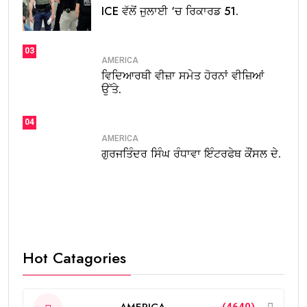
ICE ਵੱਲੋਂ ਜੁਲਾਈ ‘ਚ ਰਿਕਾਰਡ 51.
03
AMERICA
ਵਿਦਿਆਰਥੀ ਵੀਜ਼ਾ ਸਮੇਤ ਹੋਰਨਾਂ ਵੀਜ਼ਿਆਂ
ਉੱਤੇ.
04
AMERICA
ਗੁਰਜਤਿੰਦਰ ਸਿੰਘ ਰੰਧਾਵਾ ਇੰਟਰਫੇਥ ਕੌਂਸਲ ਦੇ.
Hot Catagories