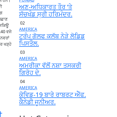
PUNJAB
ਮਲ ਹਨ।
ਅਣ-ਅਧਿਕਾਰਤ ਤੌਰ ‘ਤੇ
ਦੀ
ਸੱਚਖੰਡ ਸ੍ਰੀ ਹਰਿਮੰਦਰ.
ੱਗ
 ਪਛਾਣ
02
ੈਸਕਿਊ
AMERICA
.40 ਵਜੇ
ਟਰੰਪ ਗੋਲਫ ਕਲੱਬ ਨੇੜੇ ਲੋਡਿਡ
ਾਨਵਰਾਂ
ਪਿਸਤੌਲ.
ਰ ਖੜ੍ਹੇ
03
AMERICA
ਅਮਰੀਕਾ ਵੱਲੋਂ ਨਸ਼ਾ ਤਸਕਰੀ
ਗਿਰੋਹ ਦੇ.
04
AMERICA
ਕੋਵਿਡ-19 ਬਾਰੇ ਰਾਬਰਟ ਐੱਫ.
ਕੈਨੇਡੀ ਜੂਨੀਅਰ.
ੀ