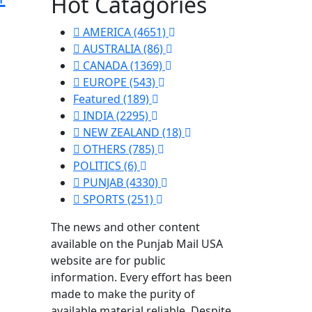
Hot Catagories
AMERICA
(4651)
AUSTRALIA
(86)
CANADA
(1369)
EUROPE
(543)
Featured
(189)
INDIA
(2295)
NEW ZEALAND
(18)
OTHERS
(785)
POLITICS
(6)
PUNJAB
(4330)
SPORTS
(251)
The news and other content
available on the Punjab Mail USA
website are for public
information. Every effort has been
made to make the purity of
available material reliable. Despite