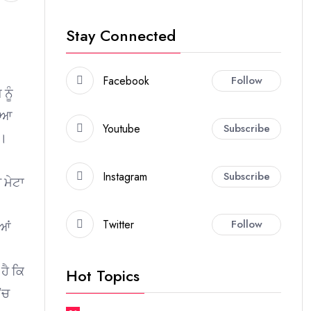
Stay Connected
Facebook
Follow
ਨੂੰ
ਾਇਆ
Youtube
Subscribe
ੈ।
Instagram
Subscribe
 ਮੇਟਾ
Twitter
Follow
ੀਆਂ
ਹੈ ਕਿ
Hot Topics
‘ਚ