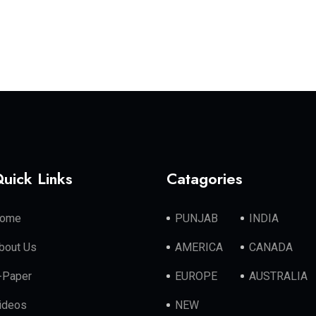
uick Links
Catagories
ome
PUNJAB
INDIA
bout Us
AMERICA
CANADA
-Paper
EUROPE
AUSTRALIA
ideos
NEW