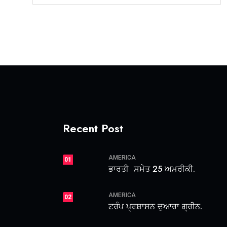
Recent Post
AMERICA
01
ਭਾਰਤੀ ਸਮੇਤ 25 ਅਮਰੀਕੀ.
AMERICA
02
ਟਰੰਪ ਪ੍ਰਸ਼ਾਸਨ ਦੁਆਰਾ ਗ੍ਰੀਨ.