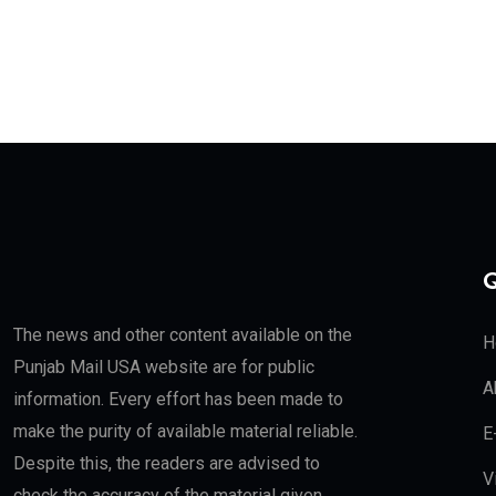
Q
The news and other content available on the
H
Punjab Mail USA website are for public
A
information. Every effort has been made to
make the purity of available material reliable.
E
Despite this, the readers are advised to
V
check the accuracy of the material given